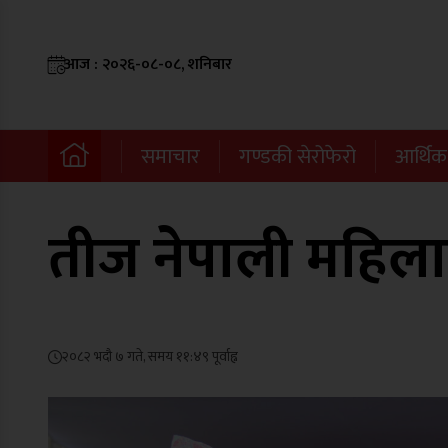
आज : २०२६-०८-०८, शनिबार
समाचार
गण्डकी सेरोफेरो
आर्थिक
तीज नेपाली महिलाहर
२०८२ भदौ ७ गते, समय ११:४९ पूर्वाह्न