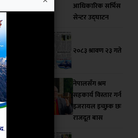
×
 सबै खालका
आधिकारिक सर्भिस
सेन्टर उद्घाटन
न परेको छ ।
 केन्द्रित
२०८३ श्रावण २३ गते
ताको सुन्दर
खरा महानगर
बैको काधमा
नेपालसँग श्रम
 एकजुट हुन
सहकार्य विस्तार गर्न
शसा गदै, अब
इजरायल इच्छुक छः
एको थियो ।
राजदूत बास
्मान गरिएको
ति लगायतको