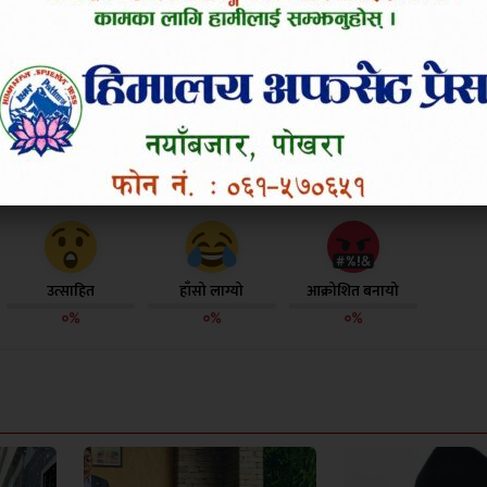
टँुडिखेलबाट सुरु र्याली वडाका विभिन्न स्थानको परिक्रम
परिणत भएको थियो ।
 तपाईलाई कस्तो लाग्यो ?
उत्साहित
हाँसो लाग्यो
आक्रोशित बनायो
०%
०%
०%