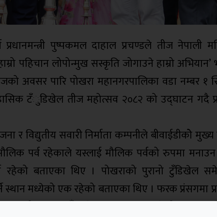
्व प्रधानमन्त्री पुष्पकमल दाहाल प्रचण्डले तीज नेपाली 
हाम्रो पहिचान लोपोन्मुख सस्कृति जोगाउने हाम्रो अभियान’ भ
ीजको अवसर पारि पोखरा महानगरपालिका वडा नम्बर १ स्थ
ऐतिहासिक टँुडिखेल तीज महोत्सव २०८२ को उद्घाटन गदै प्
जना र विद्युतीय सवारी निर्माता कम्पनीले बीवाईडीकोे मुख्य
मौलिक पर्व रहेकाले यस्लाई मौलिक पर्वको रुपमा मनाउन
र्व रहेको बताएका थिए । पोखराको पुरानो टुँडिखेल स
ने स्थान मध्येको एक रहेको बताएका थिए । फरक प्रंसगमा प्र
 न्यायको एउटा नयाँ अभियानमा आफुहरु रहेको बताएका थ