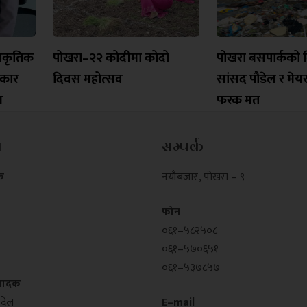
्राकृतिक
पोखरा–२२ कोदीमा कोदो
पोखरा बसपार्कको 
रकार
दिवस महोत्सव
सांसद पौडेल र मेय
ल
फरक मत
म
सम्पर्क
क
नयाँबजार , पोखरा – ९
फोन
०६१–५८२५०८
०६१–५७०६५१
०६१–५३७८५७
्पादक
्देल
E–mail