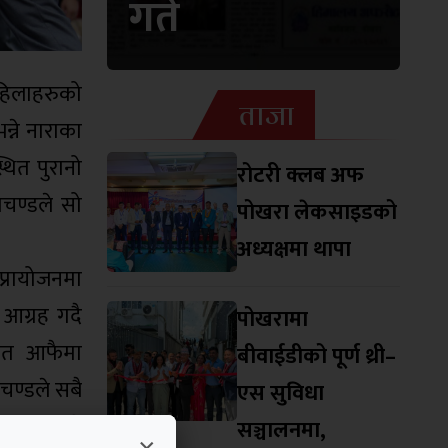
गते
महिलाहरुको
ताजा
न्ने नाराका
ित पुरानो
रोटरी क्लब अफ
रचण्डले सो
पोखरा लेकसाइडको
अध्यक्षमा थापा
 प्रायोजनमा
 आग्रह गदै
पोखरामा
मेत आफैमा
बीवाईडीको पूर्ण थ्री–
चण्डले सबै
एस सुविधा
िए । उनले
सञ्चालनमा,