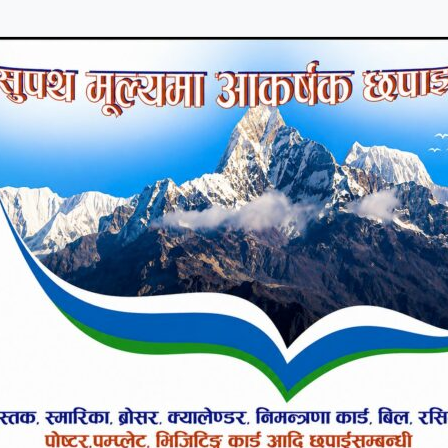
शुसासन कायम गर्ने एउटा नयाँ अभियानमा पनि छौ । हामी
 नयाँ अभियान लिएर अगाडी बढेको पनि छौ ।
ेरि पनि अझै पनि धेरै थुपै समस्या, चुनैती संग हामीले जुध्
रात्मक भाव हैन् सकारात्मक भाव पैदा गर्न, विभाजन र भू
ैदा गर्ने प्रचण्डको भनाई थियो । नेपाल आफैमा विविधतामा एक
कास्की जिल्ला आफैमा एउटा सुन्दर जिल्लाको रुपमा, पो
मा परिचित रहेकाले यस्लाई अझै सपार्ने दायीत्व हामी स
लालाई मानविय श्रमदारा अझ सुन्दर र विकसित बनाउन सबै
ा प्रचण्डले इन्द्रेणीले गरेको विभिन्न सामाजिक कामको प्र
र्ने बताएका थिए । कार्यक्रममा दुई जनालाई सम्मान गरि
्रका उल्लेख्य योगदान दिए वापत स्वर्गिय सिद्धी गौचनलाई सम
बाट विभिन्न संघ संस्था, आमा समुह, विद्यालय, जातजा