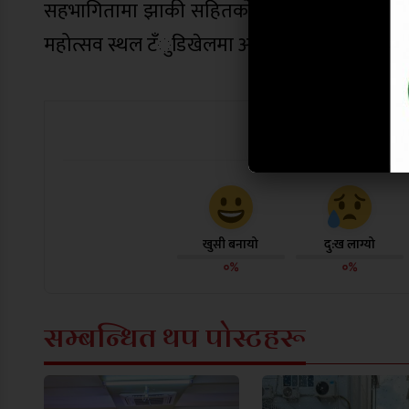
सहभागितामा झाकी सहितको र्याली निकालिने थियो । 
महोत्सव स्थल टँुडिखेलमा आएर उद्घाटन शत्रमा 
यो खबर पढेर
खुसी बनायो
दु:ख लाग्यो
०%
०%
सम्बन्धित थप पोस्टहरू