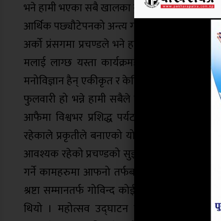
भने हामी भएका सबै खालका कुशासनको अन्त्य गरेर 
आर्थिक पछ्यौटेपनको अन्त्य गरेर आर्थिक समृद्धिको
अर्को प्रंसगमा प्रचण्डले भने हामी सबैलाई थाहा छ, फ
मलाई लाग्छ यस्ता कार्यक्रमहरुले हामी सबैमा नका
मनोविज्ञान हैन् एकीकृत र केन्द्रिकृत मनोविज्ञान प
फुलवारी हो भन्ने हामी सबैले महशुस गरेका छौ । 
आफैमा विश्वभर प्रशिद्ध पर्यटकीय गन्तब्यको रुप
रहेकाले प्रकृतीले बनाएको यो सुन्दर नगर र जिल्
आवश्यक रहेको प्रचण्डको सुझाव थियो । अर्को प्रंसगम
गर्ने कामहरुमा आफनो तर्फबाट गर्न सक्ने सहयोग ग
श्रष्टा सम्मानतर्फ गोविन्द कोईराला र शिक्षा क्षेत
थियो । महोत्सव उद्घाटन पूर्व पुरानो टुँडिखेल