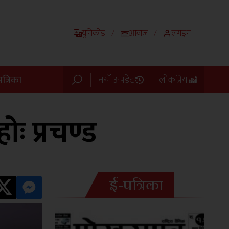
युनिकोड
आवाज
लगइन
/
/
त्रिका
नयाँ अपडेट
लोकप्रिय
ः प्रचण्ड
ई-पत्रिका