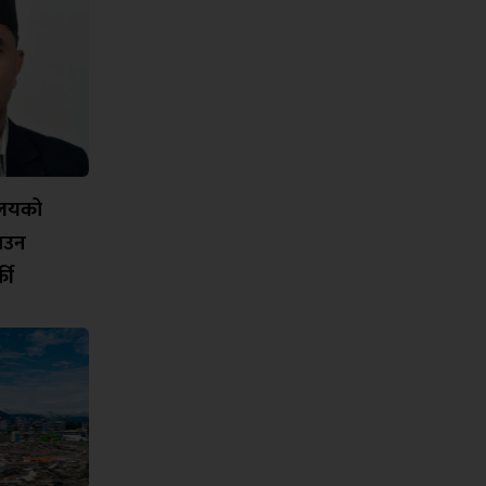
यालयको
नाउन
की