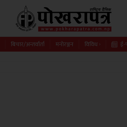
बिचार/अन्तर्वार्ता
मनोरञ्जन
विविध
ई-प