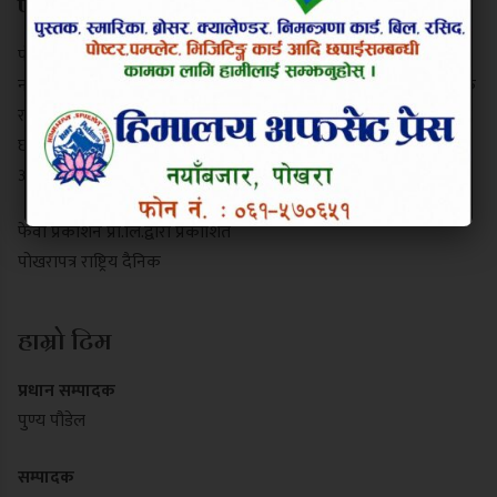
परिचय
पोखरापत्र राष्ट्रिय दैनिक गण्डकी प्रदेशको एक प्रमुख समाचार माध्यम हो।
नयाँबजार, पोखरा-९ बाट प्रकाशित यो पत्रिकाले स्थानीय गतिविधि, प्रादेशिक
राजनीति, पर्यटन र राष्ट्रिय समाचार निष्पक्ष रूपमा सम्प्रेषण गर्दछ। यसले
छापा र डिजिटल पोर्टल दुवै माध्यमबाट आम नागरिकलाई सुसूचित गर्दै
आइरहेको छ।
फेवा प्रकाशन प्रा.लि.द्वारा प्रकाशित
पोखरापत्र राष्ट्रिय दैनिक
हाम्रो टिम
प्रधान सम्पादक
पुण्य पौडेल
सम्पादक