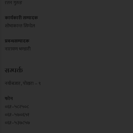
रतन गुरुङ
कार्यकारी सम्पादक
शोभाकान्त सिग्देल
प्रबन्धसम्पादक
नारायण भण्डारी
सम्पर्क
नयाँबजार , पोखरा – ९
फोन
०६१–५८२५०८
०६१–५७०६५१
०६१–५३७८५७