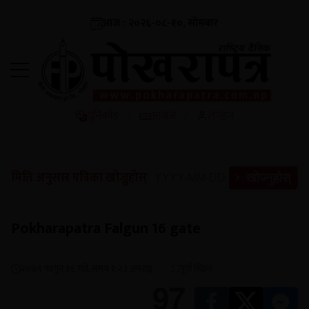
आज : २०२६-०८-१०, सोमबार
युनिकोड
आवाज
लगइन
/
/
मिति अनुसार पत्रिका खोज्नुहोस्
खोज्नुहोस्
Pokharapatra Falgun 16 gate
२०७९ फागुन १६ गते, समय १:२३ अपराह्न
पूर्ण स्क्रिन
97