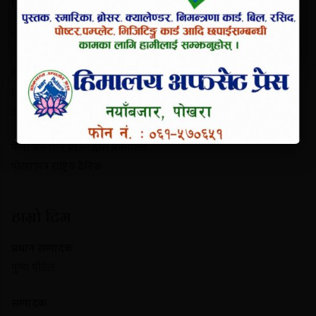
परिचय
पोखरापत्र राष्ट्रिय दैनिक गण्डकी प्रदेशको एक प्रमुख समाचार माध्यम हो।
नयाँबजार, पोखरा-९ बाट प्रकाशित यो पत्रिकाले स्थानीय गतिविधि, प्रादेशिक
राजनीति, पर्यटन र राष्ट्रिय समाचार निष्पक्ष रूपमा सम्प्रेषण गर्दछ। यसले
छापा र डिजिटल पोर्टल दुवै माध्यमबाट आम नागरिकलाई सुसूचित गर्दै
आइरहेको छ।
फेवा प्रकाशन प्रा.लि.द्वारा प्रकाशित
पोखरापत्र राष्ट्रिय दैनिक
हाम्रो टिम
प्रधान सम्पादक
पुण्य पौडेल
सम्पादक