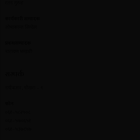
रतन गुरुङ
कार्यकारी सम्पादक
शोभाकान्त सिग्देल
प्रबन्धसम्पादक
नारायण भण्डारी
सम्पर्क
नयाँबजार , पोखरा – ९
फोन
०६१–५८२५०८
०६१–५७०६५१
०६१–५३७८५७