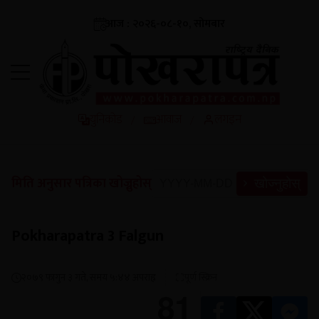
आज : २०२६-०८-१०, सोमबार
युनिकोड
आवाज
लगइन
/
/
मिति अनुसार पत्रिका खोज्नुहोस्
खोज्नुहोस्
Pokharapatra 3 Falgun
२०७९ फागुन ३ गते, समय ५:४४ अपराह्न
पूर्ण स्क्रिन
81