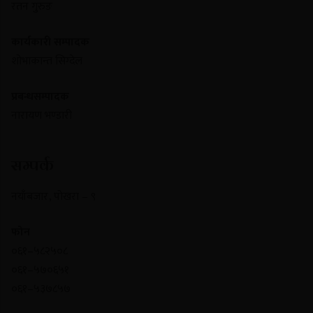
रतन गुरुङ
कार्यकारी सम्पादक
शोभाकान्त सिग्देल
प्रबन्धसम्पादक
नारायण भण्डारी
सम्पर्क
नयाँबजार , पोखरा – ९
फोन
०६१–५८२५०८
०६१–५७०६५१
०६१–५३७८५७