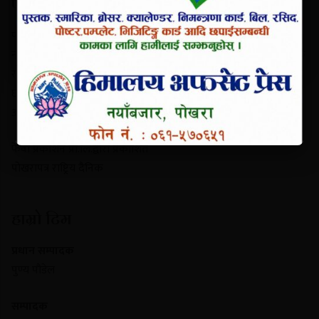
परिचय
पोखरापत्र राष्ट्रिय दैनिक गण्डकी प्रदेशको एक प्रमुख समाचार माध्यम हो।
नयाँबजार, पोखरा-९ बाट प्रकाशित यो पत्रिकाले स्थानीय गतिविधि, प्रादेशिक
राजनीति, पर्यटन र राष्ट्रिय समाचार निष्पक्ष रूपमा सम्प्रेषण गर्दछ। यसले
छापा र डिजिटल पोर्टल दुवै माध्यमबाट आम नागरिकलाई सुसूचित गर्दै
आइरहेको छ।
फेवा प्रकाशन प्रा.लि.द्वारा प्रकाशित
पोखरापत्र राष्ट्रिय दैनिक
हाम्रो टिम
प्रधान सम्पादक
पुण्य पौडेल
सम्पादक