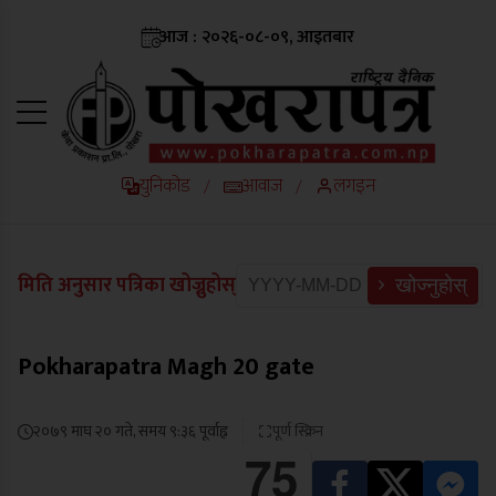
आज : २०२६-०८-०९, आइतबार
युनिकोड
आवाज
लगइन
/
/
मिति अनुसार पत्रिका खोज्नुहोस्
खोज्नुहोस्
Pokharapatra Magh 20 gate
२०७९ माघ २० गते, समय ९:३६ पूर्वाह्न
पूर्ण स्क्रिन
75