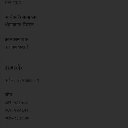
रतन गुरुङ
कार्यकारी सम्पादक
शोभाकान्त सिग्देल
प्रबन्धसम्पादक
नारायण भण्डारी
सम्पर्क
नयाँबजार , पोखरा – ९
फोन
०६१–५८२५०८
०६१–५७०६५१
०६१–५३७८५७