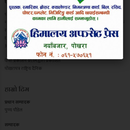
परिचय
पोखरापत्र राष्ट्रिय दैनिक गण्डकी प्रदेशको एक प्रमुख समाचार माध्यम हो।
नयाँबजार, पोखरा-९ बाट प्रकाशित यो पत्रिकाले स्थानीय गतिविधि, प्रादेशिक
राजनीति, पर्यटन र राष्ट्रिय समाचार निष्पक्ष रूपमा सम्प्रेषण गर्दछ। यसले
छापा र डिजिटल पोर्टल दुवै माध्यमबाट आम नागरिकलाई सुसूचित गर्दै
आइरहेको छ।
फेवा प्रकाशन प्रा.लि.द्वारा प्रकाशित
पोखरापत्र राष्ट्रिय दैनिक
हाम्रो टिम
प्रधान सम्पादक
पुण्य पौडेल
सम्पादक