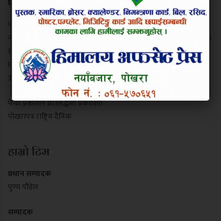
परिचय
पोखरापत्र राष्ट्रिय दैनिक गण्डकी प्रदेशको एक प्रमुख समाचार माध्यम हो।
नयाँबजार, पोखरा-९ बाट प्रकाशित यो पत्रिकाले स्थानीय गतिविधि, प्रादेशिक
राजनीति, पर्यटन र राष्ट्रिय समाचार निष्पक्ष रूपमा सम्प्रेषण गर्दछ। यसले
छापा र डिजिटल पोर्टल दुवै माध्यमबाट आम नागरिकलाई सुसूचित गर्दै
आइरहेको छ।
फेवा प्रकाशन प्रा.लि.द्वारा प्रकाशित
पोखरापत्र राष्ट्रिय दैनिक
हाम्रो टिम
प्रधान सम्पादक
पुण्य पौडेल
सम्पादक