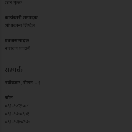
रतन गुरुङ
कार्यकारी सम्पादक
शोभाकान्त सिग्देल
प्रबन्धसम्पादक
नारायण भण्डारी
सम्पर्क
नयाँबजार , पोखरा – ९
फोन
०६१–५८२५०८
०६१–५७०६५१
०६१–५३७८५७