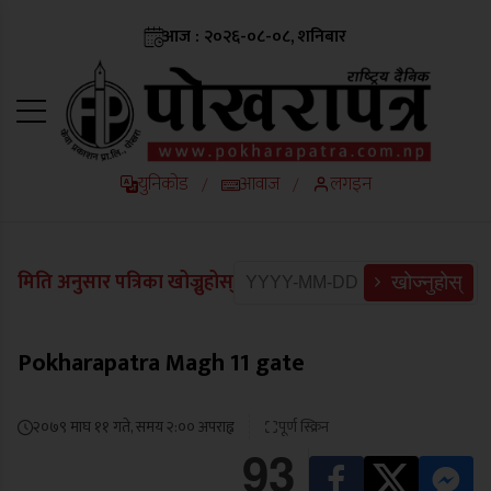
आज : २०२६-०८-०८, शनिबार
युनिकोड
आवाज
लगइन
/
/
मिति अनुसार पत्रिका खोज्नुहोस्
खोज्नुहोस्
Pokharapatra Magh 11 gate
२०७९ माघ ११ गते, समय २:०० अपराह्न
पूर्ण स्क्रिन
93