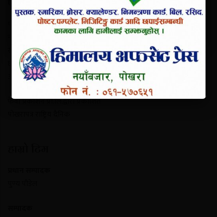
परिचय
पोखरापत्र राष्ट्रिय दैनिक गण्डकी प्रदेशको एक प्रमुख समाचार माध्यम हो।
नयाँबजार, पोखरा-९ बाट प्रकाशित यो पत्रिकाले स्थानीय गतिविधि, प्रादेशिक
राजनीति, पर्यटन र राष्ट्रिय समाचार निष्पक्ष रूपमा सम्प्रेषण गर्दछ। यसले
छापा र डिजिटल पोर्टल दुवै माध्यमबाट आम नागरिकलाई सुसूचित गर्दै
आइरहेको छ।
फेवा प्रकाशन प्रा.लि.द्वारा प्रकाशित
पोखरापत्र राष्ट्रिय दैनिक
हाम्रो टिम
प्रधान सम्पादक
पुण्य पौडेल
सम्पादक