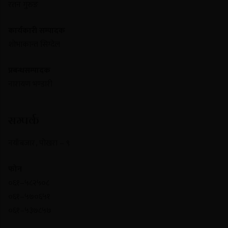
रतन गुरुङ
कार्यकारी सम्पादक
शोभाकान्त सिग्देल
प्रबन्धसम्पादक
नारायण भण्डारी
सम्पर्क
नयाँबजार , पोखरा – ९
फोन
०६१–५८२५०८
०६१–५७०६५१
०६१–५३७८५७