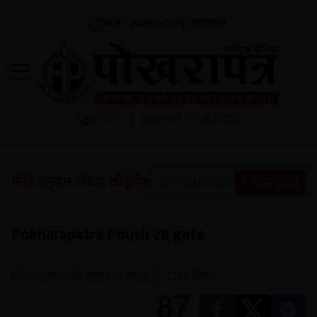
आज : २०२६-०८-०९, आइतबार
युनिकोड
आवाज
लगइन
/
/
मिति अनुसार पत्रिका खोज्नुहोस्
खोज्नुहोस्
Pokharapatra Poush 28 gate
२०७९ पुस २८ गते, समय १:५९ अपराह्न
पूर्ण स्क्रिन
87