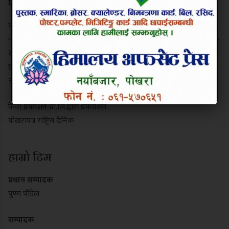
परिचय
पोखरापत्र राष्ट्रिय दैनिक गण्डकी प्रदेशको एक प्रमुख समाचार माध्यम हो।
नयाँबजार, पोखरा-९ बाट प्रकाशित यो पत्रिकाले स्थानीय गतिविधि, प्रादेशिक
राजनीति, पर्यटन र राष्ट्रिय समाचार निष्पक्ष रूपमा सम्प्रेषण गर्दछ। यसले
छापा र डिजिटल पोर्टल दुवै माध्यमबाट आम नागरिकलाई सुसूचित गर्दै
आइरहेको छ।
फेवा प्रकाशन प्रा.लि.द्वारा प्रकाशित
पोखरापत्र राष्ट्रिय दैनिक
हाम्रो टिम
प्रधान सम्पादक
पुण्य पौडेल
सम्पादक