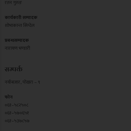
रतन गुरुङ
कार्यकारी सम्पादक
शोभाकान्त सिग्देल
प्रबन्धसम्पादक
नारायण भण्डारी
सम्पर्क
नयाँबजार , पोखरा – ९
फोन
०६१–५८२५०८
०६१–५७०६५१
०६१–५३७८५७