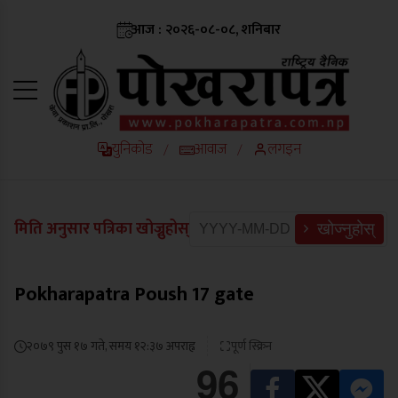
आज : २०२६-०८-०८, शनिबार
युनिकोड
आवाज
लगइन
/
/
मिति अनुसार पत्रिका खोज्नुहोस्
खोज्नुहोस्
Pokharapatra Poush 17 gate
२०७९ पुस १७ गते, समय १२:३७ अपराह्न
पूर्ण स्क्रिन
96