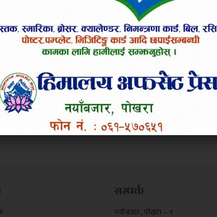
म
सम्पर्क
क
नयाँबजार , पोखरा – ९