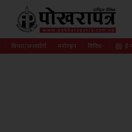
बिचार/अन्तर्वार्ता
मनोरञ्जन
विविध
ई-प