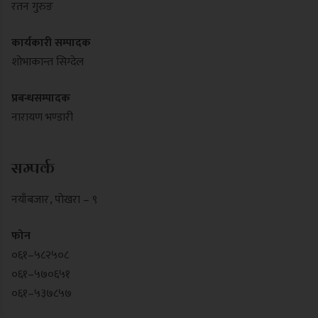
रतन गुरुङ
कार्यकारी सम्पादक
शोभाकान्त सिग्देल
प्रबन्धसम्पादक
नारायण भण्डारी
सम्पर्क
नयाँबजार , पोखरा – ९
फोन
०६१–५८२५०८
०६१–५७०६५१
०६१–५३७८५७