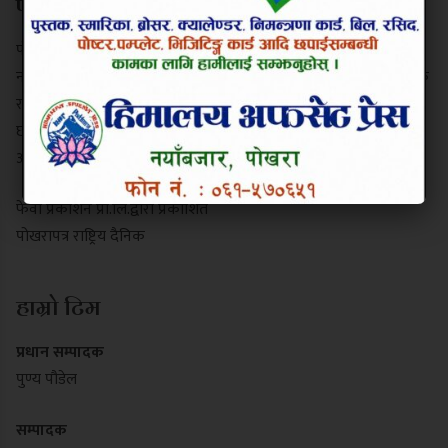
परिचय
पोखरापत्र राष्ट्रिय दैनिक गण्डकी प्रदेशको एक प्रमुख समाचार माध्यम हो।
नयाँबजार, पोखरा-९ बाट प्रकाशित यो पत्रिकाले स्थानीय गतिविधि, प्रादेशिक
राजनीति, पर्यटन र राष्ट्रिय समाचार निष्पक्ष रूपमा सम्प्रेषण गर्दछ। यसले
छापा र डिजिटल पोर्टल दुवै माध्यमबाट आम नागरिकलाई सुसूचित गर्दै
आइरहेको छ।
फेवा प्रकाशन प्रा.लि.द्वारा प्रकाशित
पोखरापत्र राष्ट्रिय दैनिक
हाम्रो टिम
प्रधान सम्पादक
पुण्य पौडेल
सम्पादक