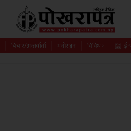
बिचार/अन्तर्वार्ता
मनोरञ्जन
विविध
ई-प