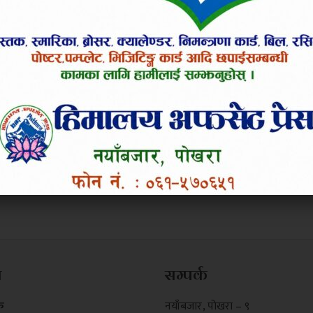
म
सम्पर्क
क
नयाँबजार , पोखरा – ९