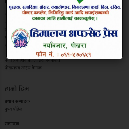
परिचय
पोखरापत्र राष्ट्रिय दैनिक गण्डकी प्रदेशको एक प्रमुख समाचार माध्यम हो।
नयाँबजार, पोखरा-९ बाट प्रकाशित यो पत्रिकाले स्थानीय गतिविधि, प्रादेशिक
राजनीति, पर्यटन र राष्ट्रिय समाचार निष्पक्ष रूपमा सम्प्रेषण गर्दछ। यसले
छापा र डिजिटल पोर्टल दुवै माध्यमबाट आम नागरिकलाई सुसूचित गर्दै
आइरहेको छ।
फेवा प्रकाशन प्रा.लि.द्वारा प्रकाशित
पोखरापत्र राष्ट्रिय दैनिक
हाम्रो टिम
प्रधान सम्पादक
पुण्य पौडेल
सम्पादक