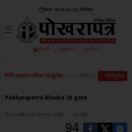
आज : २०२६-०८-०८, शनिबार
युनिकोड
आवाज
लगइन
/
/
मिति अनुसार पत्रिका खोज्नुहोस्
खोज्नुहोस्
Pokharapatra Bhadra 24 gate
२०७९ भदौ २४ गते, समय १:१३ अपराह्न
पूर्ण स्क्रिन
94