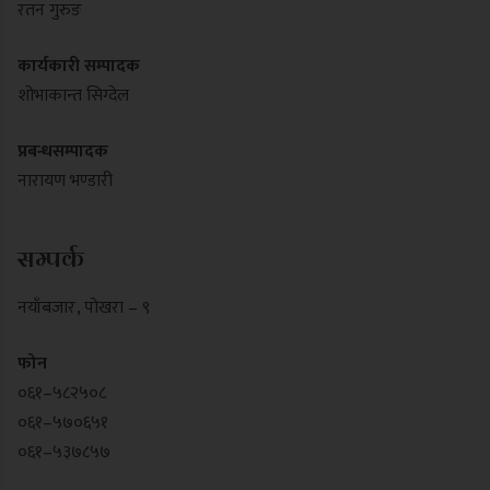
रतन गुरुङ
कार्यकारी सम्पादक
शोभाकान्त सिग्देल
प्रबन्धसम्पादक
नारायण भण्डारी
सम्पर्क
नयाँबजार , पोखरा – ९
फोन
०६१–५८२५०८
०६१–५७०६५१
०६१–५३७८५७