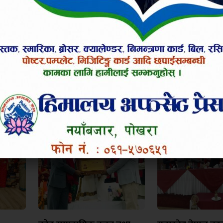
उत्साहित
हाँसो लाग्यो
आक्रोशित बनायो
०%
०%
०%