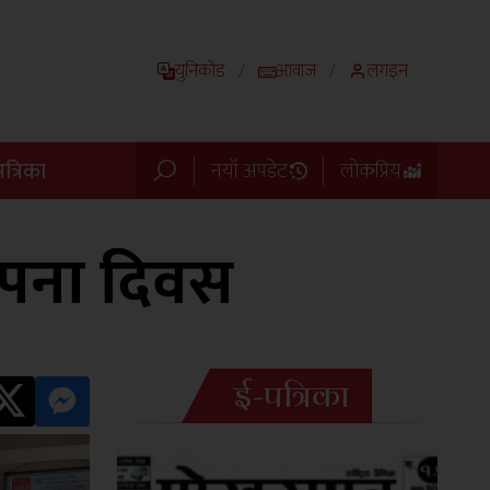
युनिकोड
आवाज
लगइन
/
/
त्रिका
नयाँ अपडेट
लोकप्रिय
ापना दिवस
ई-पत्रिका