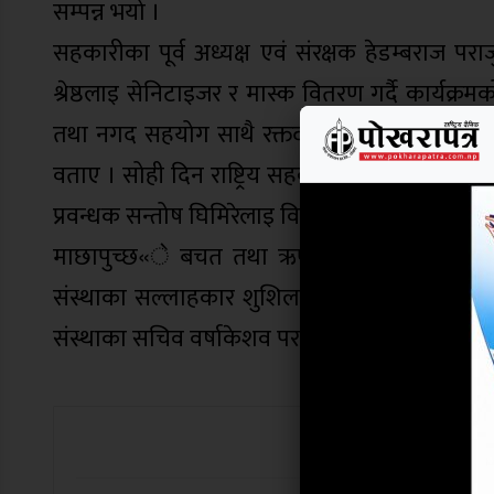
सम्पन्न भयो ।
सहकारीका पूर्व अध्यक्ष एवं संरक्षक हेडम्बराज परा
श्रेष्ठलाइ सेनिटाइजर र मास्क वितरण गर्दै कार्यक्र
तथा नगद सहयोग साथै रक्तदान कार्यक्रम गरी स्था
वताए । सोही दिन राष्ट्रिय सहकारी संस्था पोखराक
प्रवन्धक सन्तोष घिमिरेलाइ विदाइ गरिएको थियो ।
माछापुच्छ«े बचत तथा ऋण सहकारी संस्था लि. का
संस्थाका सल्लाहकार शुशिलराज पराजुली, प्रा.डा इन्द
संस्थाका सचिव वर्षाकेशव पराजुलीले संचालन गरेका
यो खबर पढेर