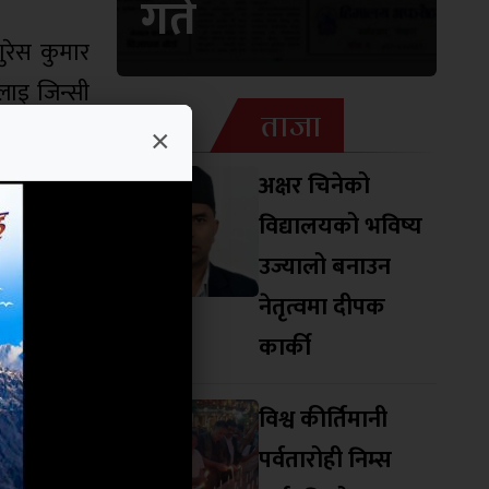
गते
ुरेस कुमार
ालाइ जिन्सी
ताजा
र कार्कीले
×
 भएका शाखा
अक्षर चिनेको
विद्यालयको भविष्य
र्यक्रममा
उज्यालो बनाउन
कार्यक्रममा
नेतृत्वमा दीपक
कार्की
विश्व कीर्तिमानी
पर्वतारोही निम्स