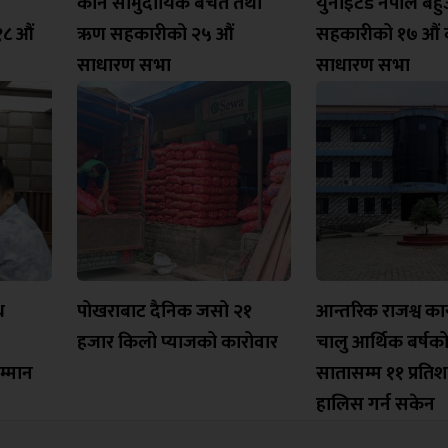
कोन सामुदायिक बचत तथा
युनाइटेड नेपाल बहुउद
१८ औं
ऋण सहकारीको २५ औं
सहकारीको १७ औं व
साधारण सभा
साधारण सभा
थ
पोखराबाट दैनिक जसो २१
आन्तरिक राजश्व का
हजार किलो प्याजको कारोवार
चालु आर्थिक बर्षक
म्मान
सातासम्म ११ प्रतिश
हालिस गर्न सकेन