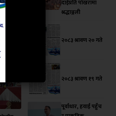
दाईप्रति पोखरामा
श्रद्धाञ्जली
२०८३ श्रावण २० गते
२०८३ श्रावण १९ गते
पूर्वाधार, हवाई पहुँच