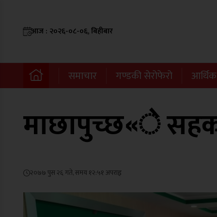
आज : २०२६-०८-०६, बिहीबार
समाचार
गण्डकी सेरोफेरो
आर्थिक
माछापुच्छ«े सहका
२०७७ पुस २६ गते, समय १२:५१ अपराह्न