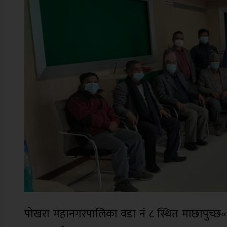
पोखरा महानगरपालिका वडा नं ८ स्थित माछापुच्छ