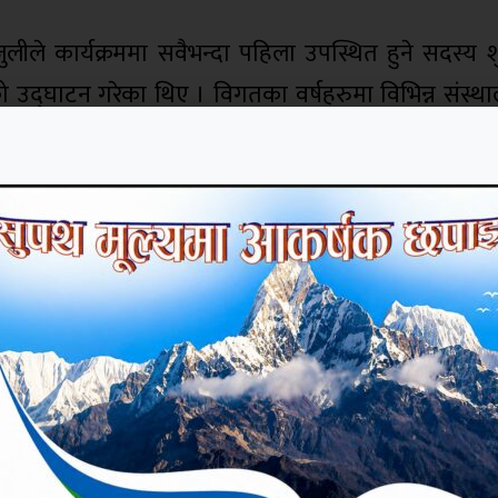
जुलीले कार्यक्रममा सवैभन्दा पहिला उपस्थित हुने सदस्य श
मको उद्घाटन गरेका थिए । विगतका वर्षहरुमा विभिन्न संस्थ
पना दिवस मनाउँदै आएको सहकारीका अध्यक्ष डा. वीरवहादु
ा शाखा प्रवन्धक नरेश पाण्डेलाइ स्वागत र तालचोक सरुवा
 अध्यक्ष डा वीरवहादुर कार्कीको अध्यक्षतामा भएको का
्रप्रसाद तिवारी, सदस्य सुरेश कुमार श्रेष्ठ लगायत वोलेको 
 थिए ।
 तपाईलाई कस्तो लाग्यो ?