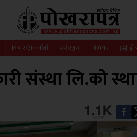
बिचार/अन्तर्वार्ता
मनोरञ्जन
विविध
ई-प
री संस्था लि.को स्थ
1.1K
SHARE