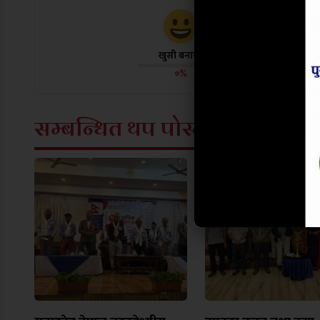
खुसी बनायो
दु:ख लाग्यो
०%
०%
सम्बन्धित थप पोस्टहरू