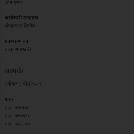
रतन गुरुङ
कार्यकारी सम्पादक
शोभाकान्त सिग्देल
प्रबन्धसम्पादक
नारायण भण्डारी
सम्पर्क
नयाँबजार , पोखरा – ९
फोन
०६१–५८२५०८
०६१–५७०६५१
०६१–५३७८५७