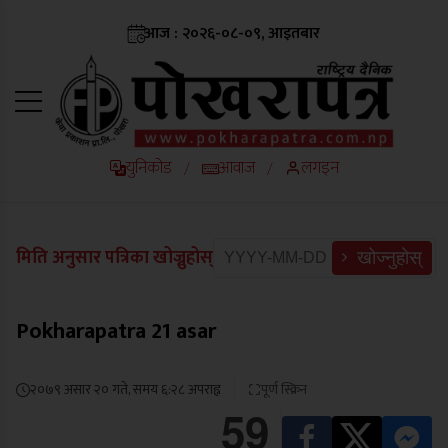
आज : २०२६-०८-०९, आइतबार
युनिकोड
आवाज
लगइन
/
/
मिति अनुसार पत्रिका खोज्नुहोस्
खोज्नुहोस्
Pokharapatra 21 asar
२०७९ असार २० गते, समय ६:२८ अपराह्न
पूर्ण स्क्रिन
59