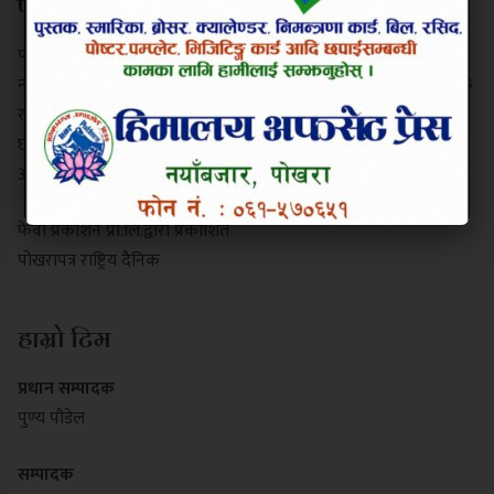
परिचय
पोखरापत्र राष्ट्रिय दैनिक गण्डकी प्रदेशको एक प्रमुख समाचार माध्यम हो।
नयाँबजार, पोखरा-९ बाट प्रकाशित यो पत्रिकाले स्थानीय गतिविधि, प्रादेशिक
राजनीति, पर्यटन र राष्ट्रिय समाचार निष्पक्ष रूपमा सम्प्रेषण गर्दछ। यसले
छापा र डिजिटल पोर्टल दुवै माध्यमबाट आम नागरिकलाई सुसूचित गर्दै
आइरहेको छ।
फेवा प्रकाशन प्रा.लि.द्वारा प्रकाशित
पोखरापत्र राष्ट्रिय दैनिक
हाम्रो टिम
प्रधान सम्पादक
पुण्य पौडेल
सम्पादक