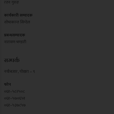
रतन गुरुङ
कार्यकारी सम्पादक
शोभाकान्त सिग्देल
प्रबन्धसम्पादक
नारायण भण्डारी
सम्पर्क
नयाँबजार , पोखरा – ९
फोन
०६१–५८२५०८
०६१–५७०६५१
०६१–५३७८५७