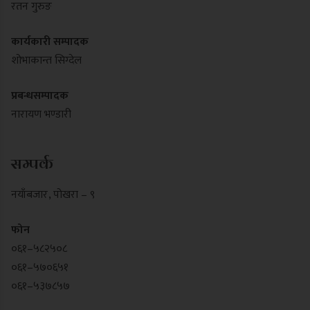
रतन गुरुङ
कार्यकारी सम्पादक
शोभाकान्त सिग्देल
प्रबन्धसम्पादक
नारायण भण्डारी
सम्पर्क
नयाँबजार , पोखरा – ९
फोन
०६१–५८२५०८
०६१–५७०६५१
०६१–५३७८५७