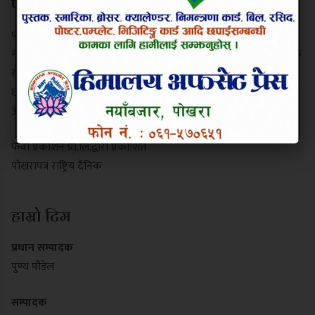
परिचय
पोखरापत्र राष्ट्रिय दैनिक गण्डकी प्रदेशको एक प्रमुख समाचार माध्यम हो।
नयाँबजार, पोखरा-९ बाट प्रकाशित यो पत्रिकाले स्थानीय गतिविधि, प्रादेशिक
राजनीति, पर्यटन र राष्ट्रिय समाचार निष्पक्ष रूपमा सम्प्रेषण गर्दछ। यसले
छापा र डिजिटल पोर्टल दुवै माध्यमबाट आम नागरिकलाई सुसूचित गर्दै
आइरहेको छ।
फेवा प्रकाशन प्रा.लि.द्वारा प्रकाशित
पोखरापत्र राष्ट्रिय दैनिक
हाम्रो टिम
प्रधान सम्पादक
पुण्य पौडेल
सम्पादक