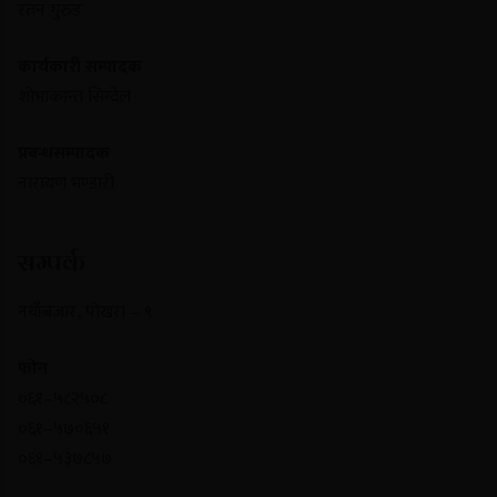
रतन गुरुङ
कार्यकारी सम्पादक
शोभाकान्त सिग्देल
प्रबन्धसम्पादक
नारायण भण्डारी
सम्पर्क
नयाँबजार , पोखरा – ९
फोन
०६१–५८२५०८
०६१–५७०६५१
०६१–५३७८५७