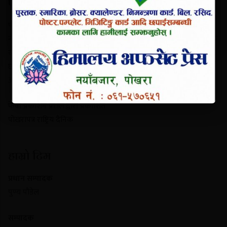
परिचय
पोखरापत्र राष्ट्रिय दैनिक गण्डकी प्रदेशको एक प्रमुख समाचार माध्यम हो।
नयाँबजार, पोखरा-९ बाट प्रकाशित यो पत्रिकाले स्थानीय गतिविधि, प्रादेशिक
राजनीति, पर्यटन र राष्ट्रिय समाचार निष्पक्ष रूपमा सम्प्रेषण गर्दछ। यसले
छापा र डिजिटल पोर्टल दुवै माध्यमबाट आम नागरिकलाई सुसूचित गर्दै
आइरहेको छ।
फेवा प्रकाशन प्रा.लि.द्वारा प्रकाशित
पोखरापत्र राष्ट्रिय दैनिक
हाम्रो टिम
प्रधान सम्पादक
पुण्य पौडेल
सम्पादक