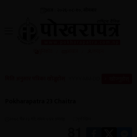
आज : २०२६-०८-१०, सोमबार
युनिकोड
आवाज
लगइन
/
/
मिति अनुसार पत्रिका खोज्नुहोस्
खोज्नुहोस्
Pokharapatra 23 Chaitra
२०७८ चैत्र २३ गते, समय ५:४१ अपराह्न
पूर्ण स्क्रिन
81