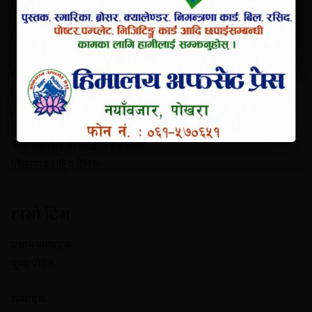
परिचय
पोखरापत्र राष्ट्रिय दैनिक गण्डकी प्रदेशको एक प्रमुख समाचार माध्यम हो।
नयाँबजार, पोखरा-९ बाट प्रकाशित यो पत्रिकाले स्थानीय गतिविधि, प्रादेशिक
राजनीति, पर्यटन र राष्ट्रिय समाचार निष्पक्ष रूपमा सम्प्रेषण गर्दछ। यसले
छापा र डिजिटल पोर्टल दुवै माध्यमबाट आम नागरिकलाई सुसूचित गर्दै
आइरहेको छ।
फेवा प्रकाशन प्रा.लि.द्वारा प्रकाशित
पोखरापत्र राष्ट्रिय दैनिक
हाम्रो टिम
प्रधान सम्पादक
पुण्य पौडेल
सम्पादक