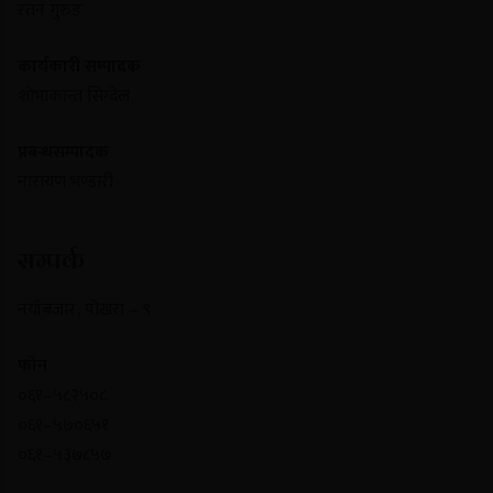
रतन गुरुङ
कार्यकारी सम्पादक
शोभाकान्त सिग्देल
प्रबन्धसम्पादक
नारायण भण्डारी
सम्पर्क
नयाँबजार , पोखरा – ९
फोन
०६१–५८२५०८
०६१–५७०६५१
०६१–५३७८५७