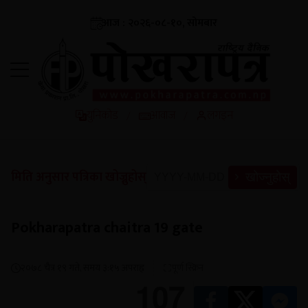
आज : २०२६-०८-१०, सोमबार
युनिकोड
आवाज
लगइन
/
/
मिति अनुसार पत्रिका खोज्नुहोस्
खोज्नुहोस्
Pokharapatra chaitra 19 gate
२०७८ चैत्र १९ गते, समय ३:१५ अपराह्न
पूर्ण स्क्रिन
107