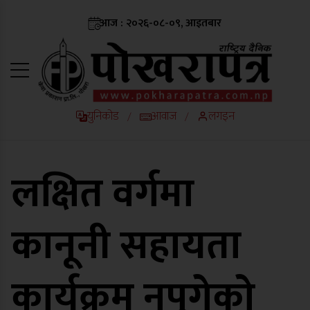
आज : २०२६-०८-०९, आइतबार
युनिकोड
आवाज
लगइन
/
/
लक्षित वर्गमा
कानूनी सहायता
कार्यक्रम नपुगेको