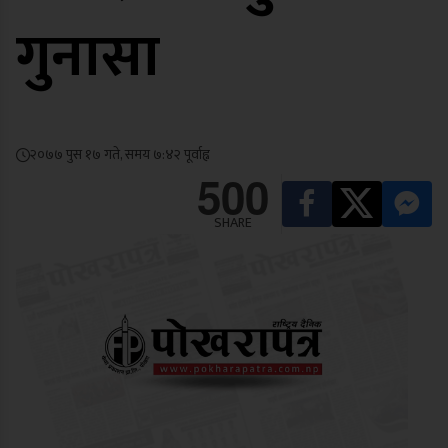
गुनासा
२०७७ पुस १७ गते, समय ७:४२ पूर्वाह्न
500
SHARE