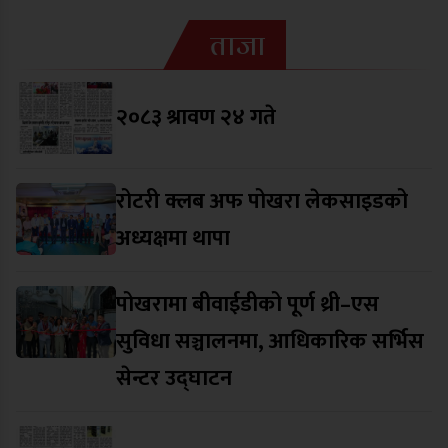
ताजा
२०८३ श्रावण २४ गते
रोटरी क्लब अफ पोखरा लेकसाइडको
अध्यक्षमा थापा
पोखरामा बीवाईडीको पूर्ण थ्री–एस
सुविधा सञ्चालनमा, आधिकारिक सर्भिस
सेन्टर उद्घाटन