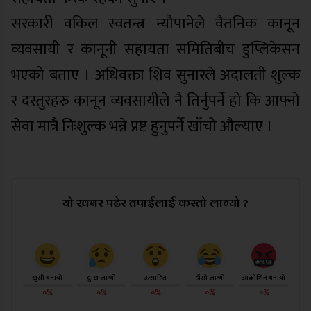
सरकारी वकिल स्वतन्त्र न्यौपानेले वैतनिक कानून
व्यवसायी र कानूनी सहायता समितिबीच डुप्लिकेसन
भएको बताए । अधिवक्ता शिव सुनारले अदालती शुल्क
र दस्तुरहरु कानून व्यवसायीले नै तिर्नुपर्ने हो कि आफ्नो
सेवा मात्रै निःशुल्क भन्ने प्रष्ट हुनुपर्ने खाँचो औल्याए ।
यो खबर पढेर तपाईलाई कस्तो लाग्यो ?
खुसी बनायो
दु:ख लाग्यो
उत्साहित
हाँसो लाग्यो
आक्रोशित बनायो
०%
०%
०%
०%
०%