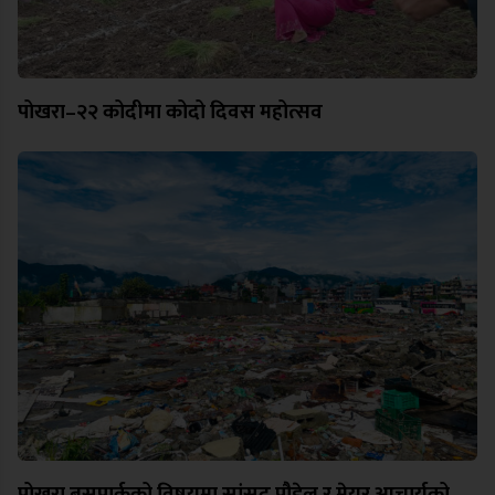
पोखरा–२२ कोदीमा कोदो दिवस महोत्सव
पोखरा बसपार्कको विषयमा सांसद पौडेल र मेयर आचार्यको