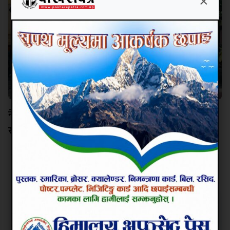
×
नेपालसँग श्रम सहकार्य विस्तार गर्न इजरायल इच्छुक छः
राजदूत बास