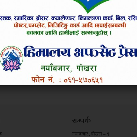
म
सम्पर्क
क
नयाँबजार , पोखरा – ९