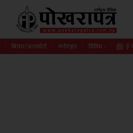
बिचार/अन्तर्वार्ता
मनोरञ्जन
विविध
ई-प