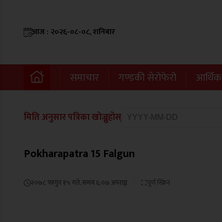
आज : २०२६-०८-०८, शनिबार
समाचार
गण्डकी सेरोफेरो
आर्थिक
मिति अनुसार पत्रिका खोज्नुहोस्
Pokharapatra 15 Falgun
२०७८ फागुन १५ गते, समय ६:०७ अपराह्न
पूर्ण स्क्रिन