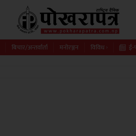
बिचार/अन्तर्वार्ता
मनोरञ्जन
विविध
ई-प