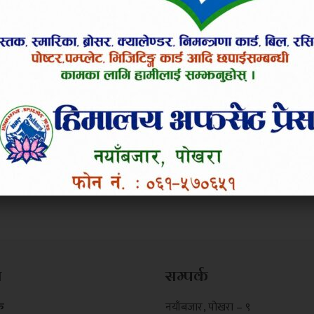
म
सम्पर्क
क
नयाँबजार , पोखरा – ९