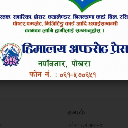
म
सम्पर्क
क
नयाँबजार , पोखरा – ९