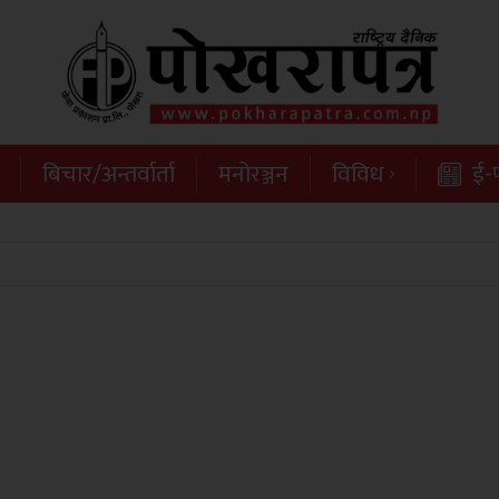
बिचार/अन्तर्वार्ता
मनोरञ्जन
विविध
ई-प