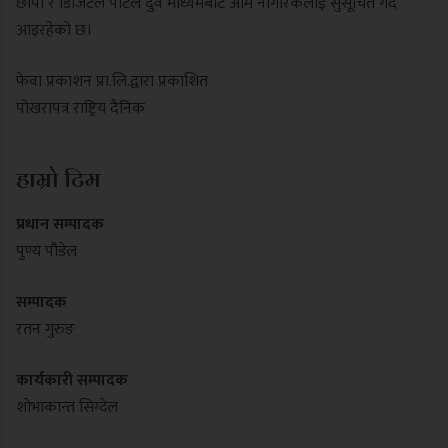
छापा र डिजिटल पोर्टल दुवै माध्यमबाट आम नागरिकलाई सुसूचित गर्दै
आइरहेको छ।
फेवा प्रकाशन प्रा.लि.द्वारा प्रकाशित
पोखरापत्र राष्ट्रिय दैनिक
हाम्रो टिम
प्रधान सम्पादक
पुण्य पौडेल
सम्पादक
रतन गुरुङ
कार्यकारी सम्पादक
शोभाकान्त सिग्देल