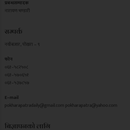
प्रबन्धसम्पादक
नारायण भण्डारी
सम्पर्क
नयाँबजार , पोखरा – ९
फोन
०६१–५८२५०८
०६१–५७०६५१
०६१–५३७८५७
E–mail
pokharapatradaily@gmail.com
pokharapatra@yahoo.com
बिज्ञापनको लागि