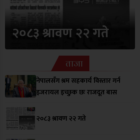
२०८३ श्रावण २२ गते
ताजा
नेपालसँग श्रम सहकार्य विस्तार गर्न
इजरायल इच्छुक छः राजदूत बास
२०८३ श्रावण २२ गते