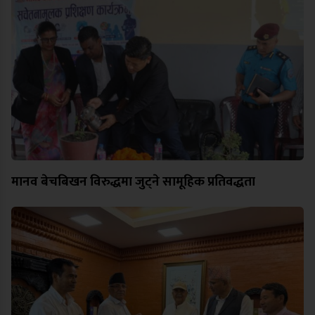
मानव बेचबिखन विरुद्धमा जुट्ने सामूहिक प्रतिवद्धता