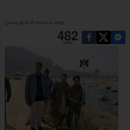
२०७७ पुस १६ गते, समय १२:०८ अपराह्न
482
SHARE