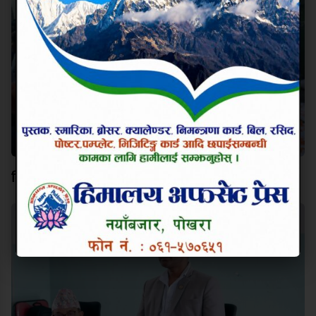
विश्व कीर्तिमानी पर्वतारोही निम्स दाईप्रति पोखरामा श्रद्धाञ्जली