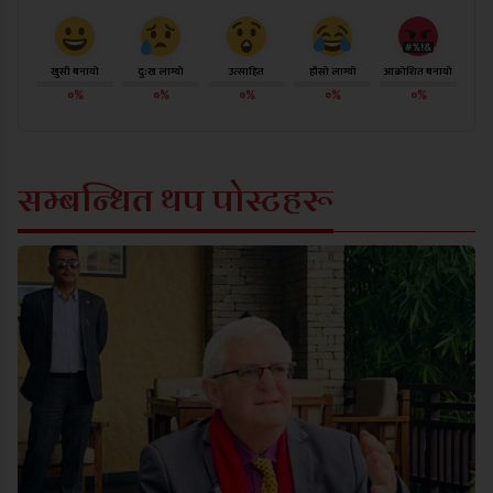
खुसी बनायो
दु:ख लाग्यो
उत्साहित
हाँसो लाग्यो
आक्रोशित बनायो
०%
०%
०%
०%
०%
सम्बन्धित थप पोस्टहरू