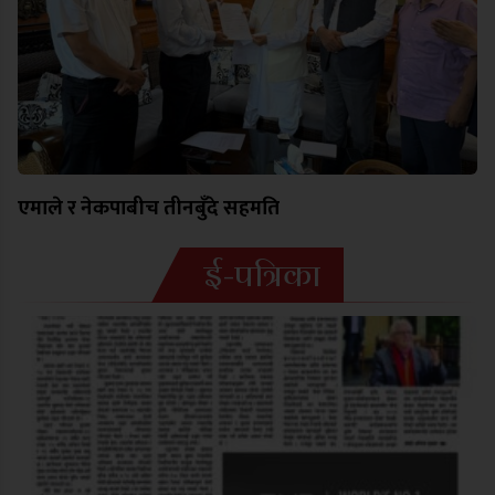
एमाले र नेकपाबीच तीनबुँदे सहमति
ई-पत्रिका