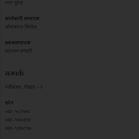
रतन गुरुङ
कार्यकारी सम्पादक
शोभाकान्त सिग्देल
प्रबन्धसम्पादक
नारायण भण्डारी
सम्पर्क
नयाँबजार , पोखरा – ९
फोन
०६१–५८२५०८
०६१–५७०६५१
०६१–५३७८५७