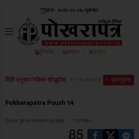
आज : २०२६-०८-०७, शुक्रबार
युनिकोड
आवाज
लगइन
/
/
मिति अनुसार पत्रिका खोज्नुहोस्
खोज्नुहोस्
Pokharapatra Poush 14
२०७८ पुस १४ गते, समय ९:४२ पूर्वाह्न
पूर्ण स्क्रिन
85