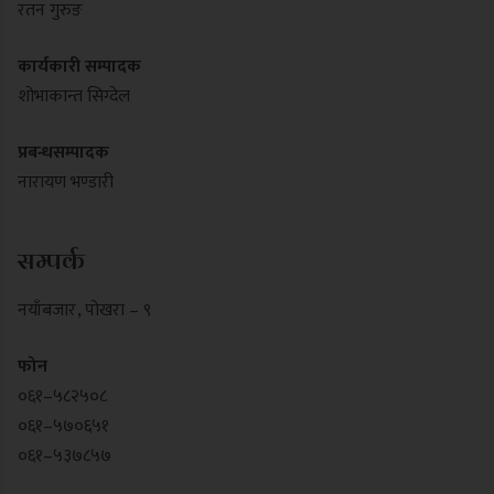
रतन गुरुङ
कार्यकारी सम्पादक
शोभाकान्त सिग्देल
प्रबन्धसम्पादक
नारायण भण्डारी
सम्पर्क
नयाँबजार , पोखरा – ९
फोन
०६१–५८२५०८
०६१–५७०६५१
०६१–५३७८५७