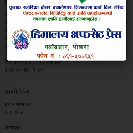
परिचय
पोखरापत्र राष्ट्रिय दैनिक गण्डकी प्रदेशको एक प्रमुख समाचार माध्यम हो।
नयाँबजार, पोखरा-९ बाट प्रकाशित यो पत्रिकाले स्थानीय गतिविधि, प्रादेशिक
राजनीति, पर्यटन र राष्ट्रिय समाचार निष्पक्ष रूपमा सम्प्रेषण गर्दछ। यसले
छापा र डिजिटल पोर्टल दुवै माध्यमबाट आम नागरिकलाई सुसूचित गर्दै
आइरहेको छ।
फेवा प्रकाशन प्रा.लि.द्वारा प्रकाशित
पोखरापत्र राष्ट्रिय दैनिक
हाम्रो टिम
प्रधान सम्पादक
पुण्य पौडेल
सम्पादक