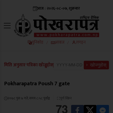
आज : २०२६-०८-०७, शुक्रबार
युनिकोड
आवाज
लगइन
/
/
मिति अनुसार पत्रिका खोज्नुहोस्
खोज्नुहोस्
Pokharapatra Poush 7 gate
२०७८ पुस ७ गते, समय ८:५८ पूर्वाह्न
पूर्ण स्क्रिन
73