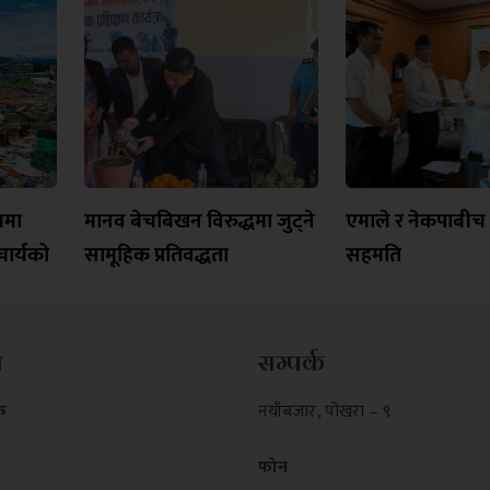
यमा
मानव बेचबिखन विरुद्धमा जुट्ने
एमाले र नेकपाबीच त
ार्यको
सामूहिक प्रतिवद्धता
सहमति
म
सम्पर्क
क
नयाँबजार , पोखरा – ९
फोन