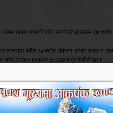
व्यबस्थापनमा गण्डकी प्रदेश सरकारले हालसम्म २७ करोड
षमा हालसम्म करिब ३४ करोड संकलन भएको जसमध्य उक्त
रिष्ठ स्वास्थ्य प्रशासक डा. रामबहादुर केसीले बताए ।
े जनाए । प्रदेशका विभिन्न पालिकामा क्वारेनटाइन निर्
जर, पिपिई लगायतका सामाग्री खरिदमा करिब ३ करोड, प्रद
लागि राहत सामाग्रि उपलब्ध गराउन, प्रदेशमा अस्पतालम
ाको लागि लगायतको लागि आर्थिक सहयोग गरेको डा.केसीले
 लागि करिब ५ करोड २७ लाख प्राप्त भएको उनले जनाए ।