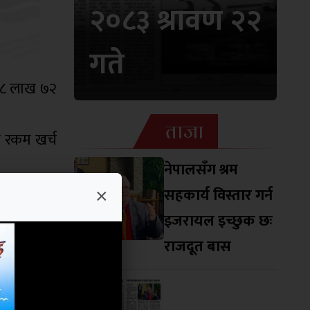
२०८३ श्रावण २२
गते
 ८ लाख ७२
ताजा
 रकम खर्च
नेपालसँग श्रम
माण गर्न १
सहकार्य विस्तार गर्न
×
ेश सरकारले
इजरायल इच्छुक छः
ा आइसुलेसन
राजदूत बास
 जनाए ।
 कोरोनाबाट