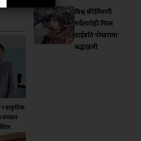
विश्व कीर्तिमानी
पर्वतारोही निम्स
दाईप्रति पोखरामा
श्रद्धाञ्जली
च र प्राकृतिक
मा सरकार
ी पौडेल