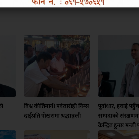
को
विश्व कीर्तिमानी पर्वतारोही निम्स
पूर्वाधार, हवाई पहुँ
दाईप्रति पोखरामा श्रद्धाञ्जली
सम्पदाको संरक्षण
केन्द्रित हुन्छः मन्त्र