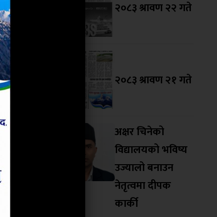
नका अनुसार
२०८३ श्रावण २२ गते
मा कोरोना
 १२ हजार २
ो निःशुल्क
२०८३ श्रावण २१ गते
अक्षर चिनेको
विद्यालयको भविष्य
उज्यालो बनाउन
नेतृत्वमा दीपक
कार्की