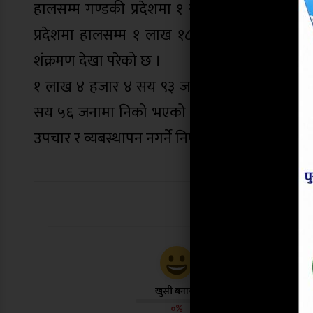
हालसम्म गण्डकी प्रदेशमा १ सय ९१ जनाको मृत्यु भ
प्रदेशमा हालसम्म १ लाख १८ हजार ७ सय ३५ ज
शंक्रमण देखा परेको छ ।
१ लाख ४ हजार ४ सय ९३ जनामा कोरोना शंक्रमण नद
सय ५६ जनामा निको भएको जनाए । गण्डकी प्रदेशका मु
उपचार र व्यबस्थापन नगर्ने निर्णय गरे पनि आफुहरुल
यो खबर पढेर
खुसी बनायो
दु:ख लाग्यो
०%
०%