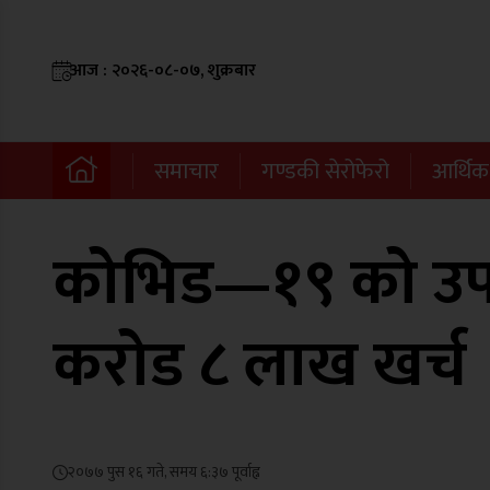
आज : २०२६-०८-०७, शुक्रबार
समाचार
गण्डकी सेरोफेरो
आर्थिक
कोभिड—१९ को उपच
करोड ८ लाख खर्च
२०७७ पुस १६ गते, समय ६:३७ पूर्वाह्न