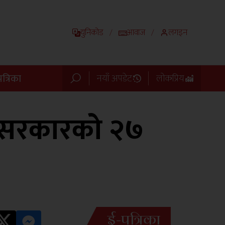
युनिकोड
आवाज
लगइन
/
/
त्रिका
नयाँ अपडेट
लोकप्रिय
श सरकारको २७
ई-पत्रिका