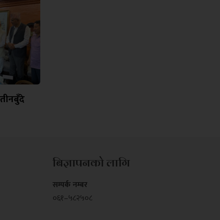
ीनबुँदे
बिज्ञापनको लागि
सम्पर्क नम्बर
०६१–५८२५०८