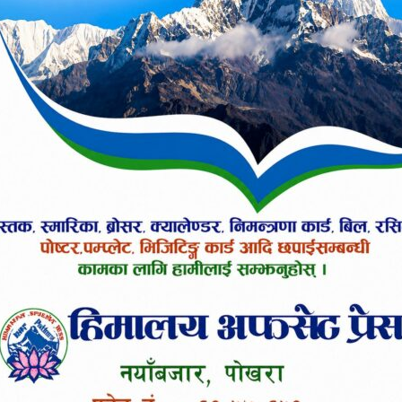
एको मन्त्रालयका प्रवक्ता तेजप्रसाद काफ्लेले जनाए । उ
नाको नमुना संकलन गरिएकोमा १४ हजार २ सय ४२ जना
ेखिएको बताएका प्रवक्ता काफ्लेले कोरोनाबाट प्रदेशमा
ख्यमन्त्री पृथ्बीसुब्बा गुरुङले संघिय सरकारले कोरोनाक
े निशुल्क उपचार गर्ने बताएका थिए ।
 तपाईलाई कस्तो लाग्यो ?
उत्साहित
हाँसो लाग्यो
आक्रोशित बनायो
०%
०%
०%