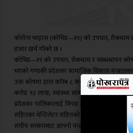
कोरोना भाइरस (कोभिड—१९) को उपचार, रोकथाम र 
हजार खर्च गरेको छ ।
कोभिड—१९ को उपचार, रोकथाम र व्यबस्थापन को
भएको गण्डकी प्रदेशका सामाजिक विकास मन्त्रालयका ब
उक्त कोषमा हाल करिब ८ करोड रुपैया बचत भएको उनल
करोड ९३ लाख, स्वास्थ्य सामाग्रि मास्क, सेनिटाइ
प्रदेशका पालिकालाई विपन्न तथा गरिब परिवारको 
सहितका भेन्टिलेटर सहितको आइसियू कक्ष स्थापन
संघीय सरकारबाट आफ्नो मन्त्रालयलाई उक्त कोषको