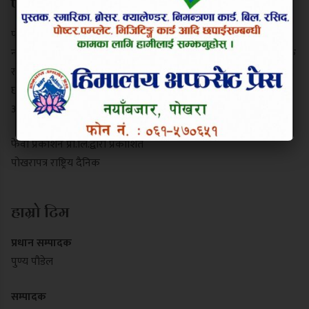
परिचय
पोखरापत्र राष्ट्रिय दैनिक गण्डकी प्रदेशको एक प्रमुख समाचार माध्यम हो।
नयाँबजार, पोखरा-९ बाट प्रकाशित यो पत्रिकाले स्थानीय गतिविधि, प्रादेशिक
राजनीति, पर्यटन र राष्ट्रिय समाचार निष्पक्ष रूपमा सम्प्रेषण गर्दछ। यसले
छापा र डिजिटल पोर्टल दुवै माध्यमबाट आम नागरिकलाई सुसूचित गर्दै
आइरहेको छ।
फेवा प्रकाशन प्रा.लि.द्वारा प्रकाशित
पोखरापत्र राष्ट्रिय दैनिक
हाम्रो टिम
प्रधान सम्पादक
पुण्य पौडेल
सम्पादक