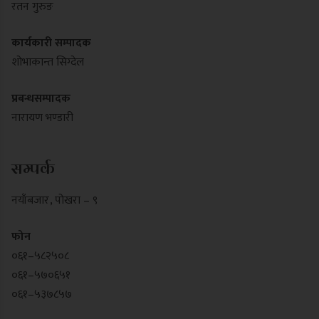
रतन गुरुङ
कार्यकारी सम्पादक
शोभाकान्त सिग्देल
प्रबन्धसम्पादक
नारायण भण्डारी
सम्पर्क
नयाँबजार , पोखरा – ९
फोन
०६१–५८२५०८
०६१–५७०६५१
०६१–५३७८५७