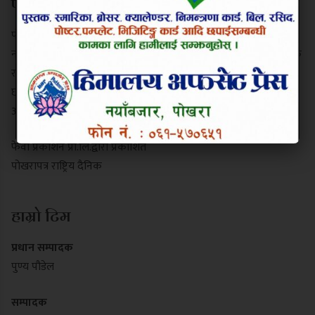
परिचय
पोखरापत्र राष्ट्रिय दैनिक गण्डकी प्रदेशको एक प्रमुख समाचार माध्यम हो।
नयाँबजार, पोखरा-९ बाट प्रकाशित यो पत्रिकाले स्थानीय गतिविधि, प्रादेशिक
राजनीति, पर्यटन र राष्ट्रिय समाचार निष्पक्ष रूपमा सम्प्रेषण गर्दछ। यसले
छापा र डिजिटल पोर्टल दुवै माध्यमबाट आम नागरिकलाई सुसूचित गर्दै
आइरहेको छ।
फेवा प्रकाशन प्रा.लि.द्वारा प्रकाशित
पोखरापत्र राष्ट्रिय दैनिक
हाम्रो टिम
प्रधान सम्पादक
पुण्य पौडेल
सम्पादक