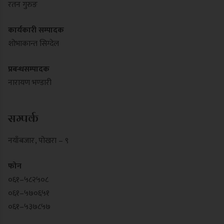
रतन गुरुङ
कार्यकारी सम्पादक
शोभाकान्त सिग्देल
प्रबन्धसम्पादक
नारायण भण्डारी
सम्पर्क
नयाँबजार , पोखरा – ९
फोन
०६१–५८२५०८
०६१–५७०६५१
०६१–५३७८५७