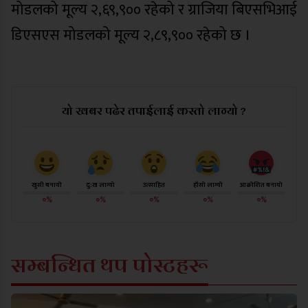
मोडलको मूल्य २,६९,९०० रहेको र ग्राजिया बिएसभिआई
डिएसएस मोडलको मूल्य २,८९,९०० रहेको छ ।
यो खबर पढेर तपाईलाई कस्तो लाग्यो ?
खुसी बनायो
दु:ख लाग्यो
उत्साहित
हाँसो लाग्यो
आक्रोशित बनायो
०%
०%
०%
०%
०%
सम्बन्धित थप पोस्टहरू