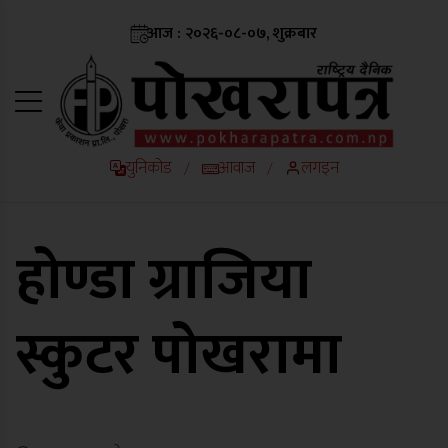
आज : २०२६-०८-०७, शुक्रबार
युनिकोड
आवाज
लगइन
/
/
होण्डा ग्राजिया
स्कुटर पोखरामा