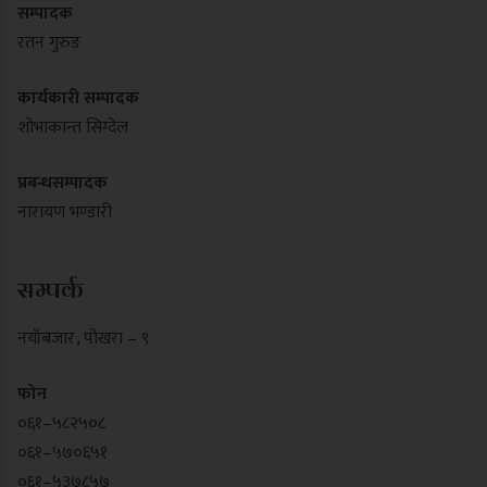
सम्पादक
रतन गुरुङ
कार्यकारी सम्पादक
शोभाकान्त सिग्देल
प्रबन्धसम्पादक
नारायण भण्डारी
सम्पर्क
नयाँबजार , पोखरा – ९
फोन
०६१–५८२५०८
०६१–५७०६५१
०६१–५३७८५७