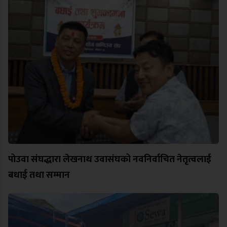
पोउवा संघद्धारा लेखनाथ उवासंघको नवनिर्वाचित नेतृत्वलाई
बधाई तथा सम्मान