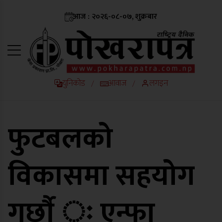
आज : २०२६-०८-०७, शुक्रबार
युनिकोड
आवाज
लगइन
/
/
फुटबलको
विकासमा सहयोग
गर्छाै ः एन्फा