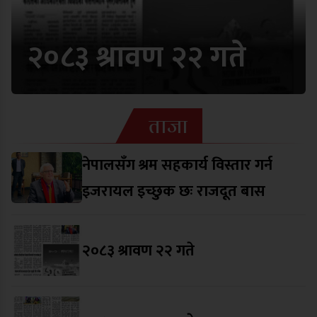
२०८३ श्रावण २२ गते
ताजा
नेपालसँग श्रम सहकार्य विस्तार गर्न
इजरायल इच्छुक छः राजदूत बास
२०८३ श्रावण २२ गते