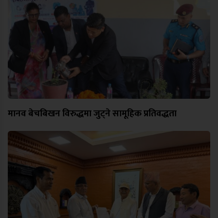
मानव बेचबिखन विरुद्धमा जुट्ने सामूहिक प्रतिवद्धता