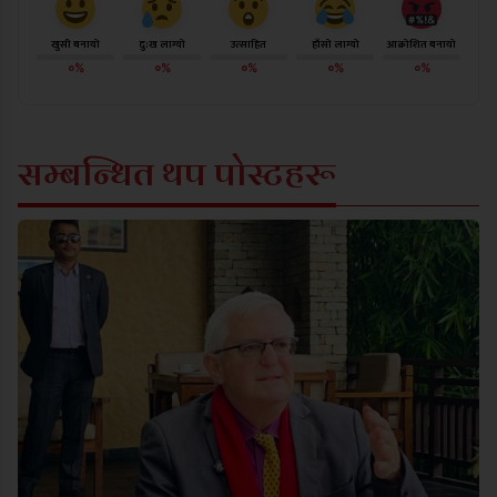
खुसी बनायो
दु:ख लाग्यो
उत्साहित
हाँसो लाग्यो
आक्रोशित बनायो
०%
०%
०%
०%
०%
सम्बन्धित थप पोस्टहरू