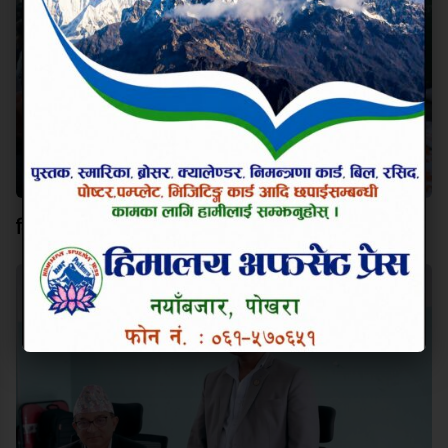
विश्व कीर्तिमानी पर्वतारोही निम्स दाईप्रति पोखरामा श्रद्धाञ्जली