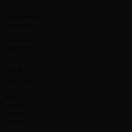
रतन गुरुङ
कार्यकारी सम्पादक
शोभाकान्त सिग्देल
प्रबन्धसम्पादक
नारायण भण्डारी
सम्पर्क
नयाँबजार , पोखरा – ९
फोन
०६१–५८२५०८
०६१–५७०६५१
०६१–५३७८५७