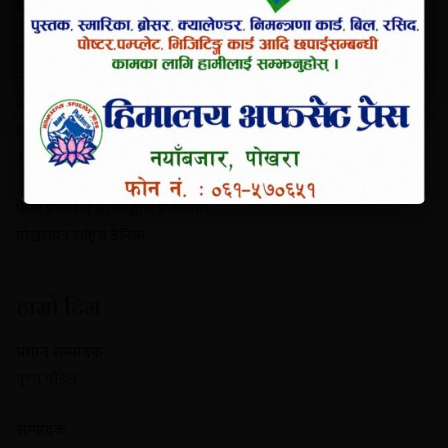
परिचय
पोखरापत्र राष्ट्रिय दैनिक गण्डकी प्रदेशको एक प्रमुख समाचार माध्यम हो।
नयाँबजार, पोखरा-९ बाट प्रकाशित यो पत्रिकाले स्थानीय गतिविधि, प्रादेशिक
राजनीति, पर्यटन र राष्ट्रिय समाचार निष्पक्ष रूपमा सम्प्रेषण गर्दछ। यसले
छापा र डिजिटल पोर्टल दुवै माध्यमबाट आम नागरिकलाई सुसूचित गर्दै
आइरहेको छ।
फेवा प्रकाशन प्रा.लि.द्वारा प्रकाशित
पोखरापत्र राष्ट्रिय दैनिक
हाम्रो टिम
प्रधान सम्पादक
पुण्य पौडेल
सम्पादक