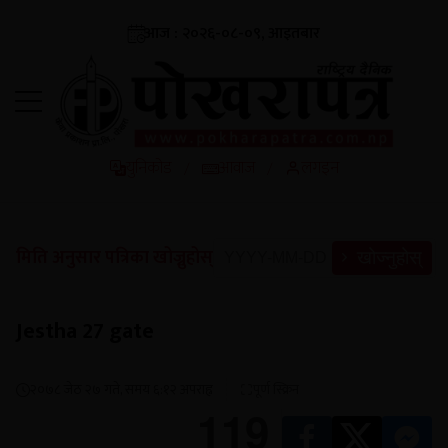
आज : २०२६-०८-०९, आइतबार
युनिकोड
आवाज
लगइन
/
/
मिति अनुसार पत्रिका खोज्नुहोस्
खोज्नुहोस्
Jestha 27 gate
२०७८ जेठ २७ गते, समय ६:१२ अपराह्न
पूर्ण स्क्रिन
119