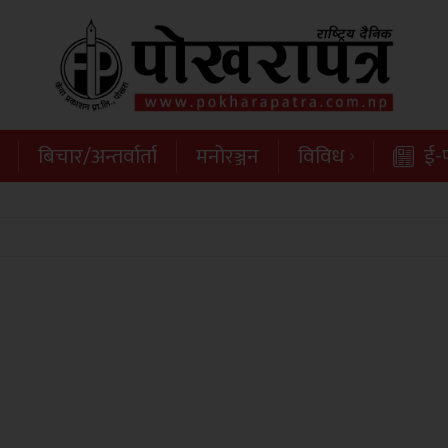
बिचार/अन्तर्वार्ता
मनोरञ्जन
विविध
ई-प