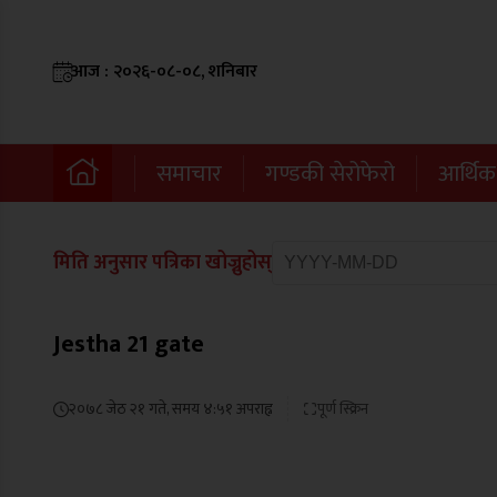
आज : २०२६-०८-०८, शनिबार
समाचार
गण्डकी सेरोफेरो
आर्थिक
मिति अनुसार पत्रिका खोज्नुहोस्
Jestha 21 gate
२०७८ जेठ २१ गते, समय ४:५१ अपराह्न
पूर्ण स्क्रिन