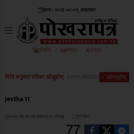
आज : २०२६-०८-०९, आइतबार
युनिकोड
आवाज
लगइन
/
/
मिति अनुसार पत्रिका खोज्नुहोस्
खोज्नुहोस्
Jestha 11
२०७८ जेठ ११ गते, समय ४:५८ अपराह्न
पूर्ण स्क्रिन
77