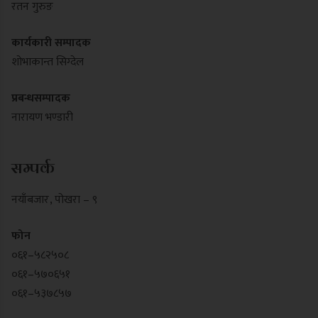
रतन गुरुङ
कार्यकारी सम्पादक
शोभाकान्त सिग्देल
प्रबन्धसम्पादक
नारायण भण्डारी
सम्पर्क
नयाँबजार , पोखरा – ९
फोन
०६१–५८२५०८
०६१–५७०६५१
०६१–५३७८५७