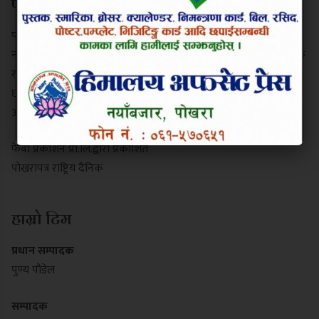
परिचय
पोखरापत्र राष्ट्रिय दैनिक गण्डकी प्रदेशको एक प्रमुख समाचार माध्यम हो।
नयाँबजार, पोखरा-९ बाट प्रकाशित यो पत्रिकाले स्थानीय गतिविधि, प्रादेशिक
राजनीति, पर्यटन र राष्ट्रिय समाचार निष्पक्ष रूपमा सम्प्रेषण गर्दछ। यसले
छापा र डिजिटल पोर्टल दुवै माध्यमबाट आम नागरिकलाई सुसूचित गर्दै
आइरहेको छ।
फेवा प्रकाशन प्रा.लि.द्वारा प्रकाशित
पोखरापत्र राष्ट्रिय दैनिक
हाम्रो टिम
प्रधान सम्पादक
पुण्य पौडेल
सम्पादक