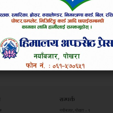
म
सम्पर्क
क
नयाँबजार , पोखरा – ९