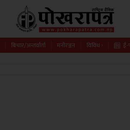
बिचार/अन्तर्वार्ता
मनोरञ्जन
विविध
ई-प