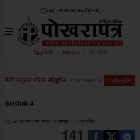
आज : २०२६-०८-०६, बिहीबार
युनिकोड
आवाज
लगइन
/
/
मिति अनुसार पत्रिका खोज्नुहोस्
खोज्नुहोस्
Baishak 4
२०७८ वैशाख ४ गते, समय २:२२ अपराह्न
पूर्ण स्क्रिन
141