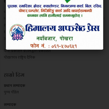
परिचय
पोखरापत्र राष्ट्रिय दैनिक गण्डकी प्रदेशको एक प्रमुख समाचार माध्यम हो।
नयाँबजार, पोखरा-९ बाट प्रकाशित यो पत्रिकाले स्थानीय गतिविधि, प्रादेशिक
राजनीति, पर्यटन र राष्ट्रिय समाचार निष्पक्ष रूपमा सम्प्रेषण गर्दछ। यसले
छापा र डिजिटल पोर्टल दुवै माध्यमबाट आम नागरिकलाई सुसूचित गर्दै
आइरहेको छ।
फेवा प्रकाशन प्रा.लि.द्वारा प्रकाशित
पोखरापत्र राष्ट्रिय दैनिक
हाम्रो टिम
प्रधान सम्पादक
पुण्य पौडेल
सम्पादक