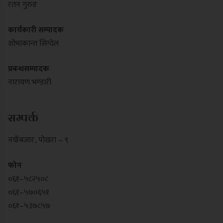
रतन गुरुङ
कार्यकारी सम्पादक
शोभाकान्त सिग्देल
प्रबन्धसम्पादक
नारायण भण्डारी
सम्पर्क
नयाँबजार , पोखरा – ९
फोन
०६१–५८२५०८
०६१–५७०६५१
०६१–५३७८५७