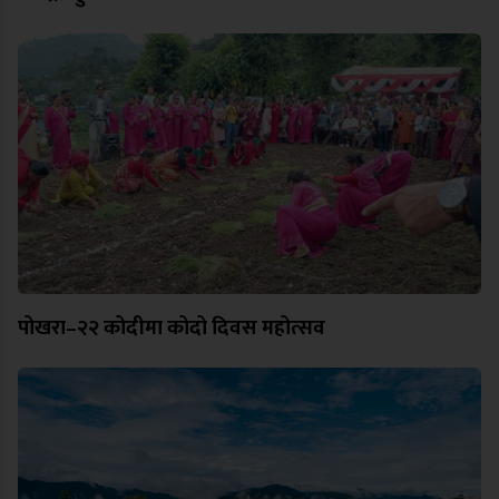
पोखरा–२२ कोदीमा कोदो दिवस महोत्सव