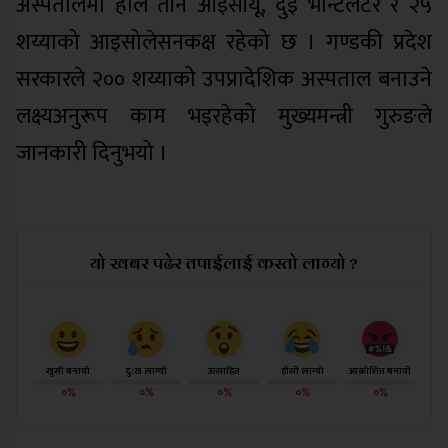
अस्पतालमा हाल तीन आइसीयू, दुई भेन्टिलेटर र २५
शय्याको आइसोलेसनकक्ष रहेको छ । गण्डकी प्रदेश
सरकारले २०० शय्याको उपप्रादेशिक अस्पताल बनाउने
लक्ष्यअनुरूप काम भइरहेको मुख्यमन्त्री गुरुङले
जानकारी दिनुभयो ।
यो खबर पढेर तपाईलाई कस्तो लाग्यो ?
खुसी बनायो
दु:ख लाग्यो
उत्साहित
हाँसो लाग्यो
आक्रोशित बनायो
०%
०%
०%
०%
०%