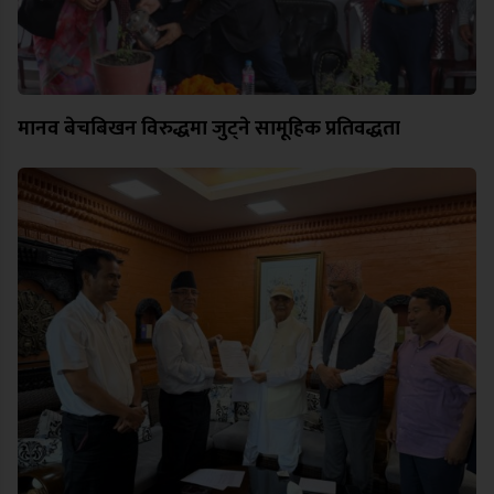
मानव बेचबिखन विरुद्धमा जुट्ने सामूहिक प्रतिवद्धता