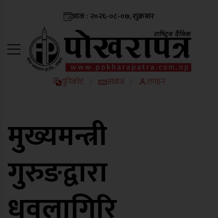
आज : २०२६-०८-०७, शुक्रबार
युनिकोड
आवाज
लगइन
/
/
मुख्यमन्त्री
गुरुङद्वारा
धवलागिरि