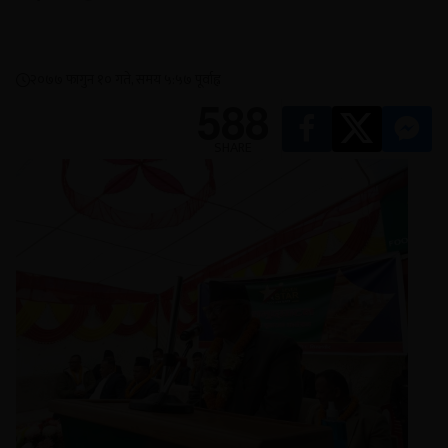
२०७७ फागुन १० गते, समय ५:५७ पूर्वाह्न
588
SHARE