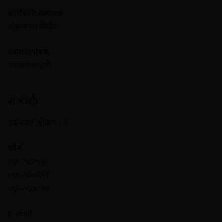
कार्यकारी सम्पादक
शोभाकान्त सिग्देल
प्रबन्धसम्पादक
नारायण भण्डारी
सम्पर्क
नयाँबजार , पोखरा – ९
फोन
०६१–५८२५०८
०६१–५७०६५१
०६१–५३७८५७
E–mail