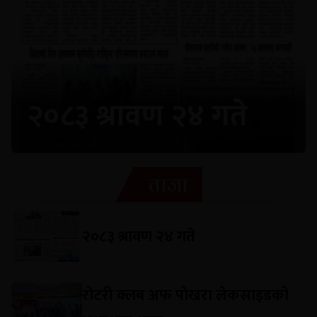
२०८३ श्रावण २४ गते
ताजा
२०८३ श्रावण २४ गते
रोटरी क्लब अफ पोखरा लेकसाइडको