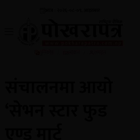
आज : २०२६-०८-०९, आइतबार
युनिकोड
आवाज
लगइन
/
/
संचालनमा आयो
‘सेभन स्टार फुड
एण्ड मार्ट