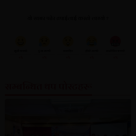
यो खबर पढेर तपाईलाई कस्तो लाग्यो ?
खुसी बनायो
दु:ख लाग्यो
उत्साहित
हाँसो लाग्यो
आक्रोशित बनायो
०%
०%
०%
०%
०%
सम्बन्धित थप पोस्टहरू