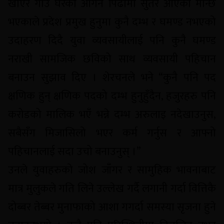
खाएर गाउँ घरका आँगन पिँढीमा सुतेर आएको मान्छे
भएकाले प्रदेश प्रमुख हुनुमा कुनै दम्भ र घमण्ड नभएको
उदाहरण दिदै युवा व्यवसायीलाई पनि कुनै घमण्ड
नराखी सामजिक छविको साथ व्यवसायी पहिचान
बनाउन सुझाव दिए । शेरचनले भने “कुनै पनि पद
क्षणिक हुन् क्षणिक पदको दम्भ हुनुहुँदैन, हजुरहरु पनि
करोडको मालिक भएँ भन्ने दम्भ अरुलाइ नदेखाउनुस,
सबैसँग मिजासिलो भएर कर्म गर्नुस र आफ्नो
पहिचानलाई सदा उचो बनाउनुस् ।”
उनले युवाहरुको जोश जाँगर र सामुहिक भावनाबाट
मात्र मुलुकले गति लिने उल्लेख गर्दै लगानी गर्दा वित्तिकै
दोब्बर तेब्बर मुनाफाको आशा गगर्दा समस्या सृजना हुने