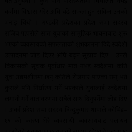
बताउनुभयो । कुनै पनि परिस्थितीमा विचलित नभइ
कर्ममा विश्वास गरेर अघि बढे सफल हुन सकिन उनको
भनाइ थियो । गण्डकी प्रदेशका प्रदेश सभा सदस्य
राजिब पहारीले सात युवाको सामुहिक भावनाबाट शुरु
भएको व्यवसायको सफलताको शुभकामना दिदै स्वदेशी
उत्पादनमा जोड दिएर अघि बढ्न सुझाव दिए । उनले
विकासको सूचक पूर्वाधार मात्र नभइ स्वदेशमा कति
युवा उद्यमशीतमा छन् कतिले रोजगार पाएका छन् भन्ने
कुराले पनि निर्धारण गर्ने भएकाले युवालाई स्वदेशमा
लगानी गर्ने वातावरणमा सबैले साथ दिनुपर्नेमा जोड दिए
। अर्का प्रदेश सभा सदस्य विन्दुुकुमार थापाले कोभिड–
१९ को कारण धेरै व्यवसायी व्यवसायबाट पलायन
भइरहेको अवस्थामा ७ युवाको साझा उद्देश्यले फुड एण्ड