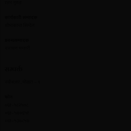
रतन गुरुङ
कार्यकारी सम्पादक
शोभाकान्त सिग्देल
प्रबन्धसम्पादक
नारायण भण्डारी
सम्पर्क
नयाँबजार , पोखरा – ९
फोन
०६१–५८२५०८
०६१–५७०६५१
०६१–५३७८५७