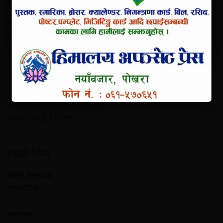
परिचय
पोखरापत्र राष्ट्रिय दैनिक गण्डकी प्रदेशको एक प्रमुख समाचार माध्यम हो।
नयाँबजार, पोखरा-९ बाट प्रकाशित यो पत्रिकाले स्थानीय गतिविधि, प्रादेशिक
राजनीति, पर्यटन र राष्ट्रिय समाचार निष्पक्ष रूपमा सम्प्रेषण गर्दछ। यसले
छापा र डिजिटल पोर्टल दुवै माध्यमबाट आम नागरिकलाई सुसूचित गर्दै
आइरहेको छ।
फेवा प्रकाशन प्रा.लि.द्वारा प्रकाशित
पोखरापत्र राष्ट्रिय दैनिक
हाम्रो टिम
प्रधान सम्पादक
पुण्य पौडेल
सम्पादक