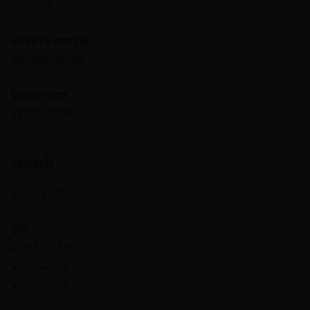
रतन गुरुङ
कार्यकारी सम्पादक
शोभाकान्त सिग्देल
प्रबन्धसम्पादक
नारायण भण्डारी
सम्पर्क
नयाँबजार , पोखरा – ९
फोन
०६१–५८२५०८
०६१–५७०६५१
०६१–५३७८५७