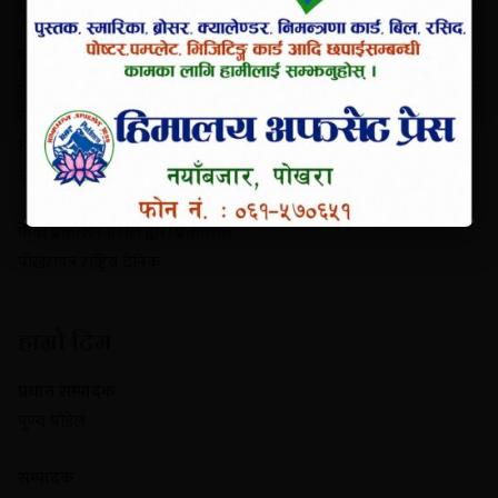
परिचय
पोखरापत्र राष्ट्रिय दैनिक गण्डकी प्रदेशको एक प्रमुख समाचार माध्यम हो।
नयाँबजार, पोखरा-९ बाट प्रकाशित यो पत्रिकाले स्थानीय गतिविधि, प्रादेशिक
राजनीति, पर्यटन र राष्ट्रिय समाचार निष्पक्ष रूपमा सम्प्रेषण गर्दछ। यसले
छापा र डिजिटल पोर्टल दुवै माध्यमबाट आम नागरिकलाई सुसूचित गर्दै
आइरहेको छ।
फेवा प्रकाशन प्रा.लि.द्वारा प्रकाशित
पोखरापत्र राष्ट्रिय दैनिक
हाम्रो टिम
प्रधान सम्पादक
पुण्य पौडेल
सम्पादक