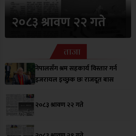
२०८३ श्रावण २२ गते
ताजा
नेपालसँग श्रम सहकार्य विस्तार गर्न
इजरायल इच्छुक छः राजदूत बास
२०८३ श्रावण २२ गते
२०८३ श्रावण २१ गते