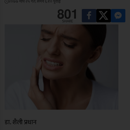
२०७७ माघ २५ गते, समय ६:१० पूर्वाह्न
801
SHARE
डा. शैली प्रधान