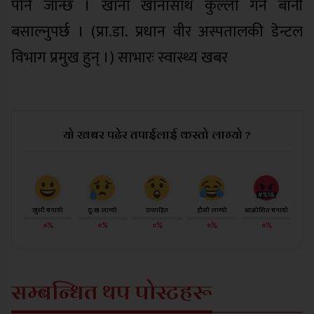
पनि जान्छ । खाना खानासाथ कुल्ला गर्ने बानी
बसाल्नुपर्छ । (प्रा.डा. प्रधान वीर अस्पतालकी डेन्टल
विभाग प्रमुख हुन् ।) साभारः स्वास्थ्य खबर
यो खबर पढेर तपाईलाई कस्तो लाग्यो ?
खुसी बनायो
दु:ख लाग्यो
उत्साहित
हाँसो लाग्यो
आक्रोशित बनायो
०%
०%
०%
०%
०%
सम्बन्धित थप पोस्टहरू