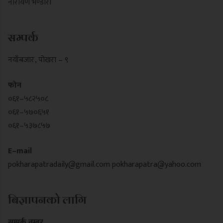
नारायण भण्डारी
सम्पर्क
नयाँबजार , पोखरा – ९
फोन
०६१–५८२५०८
०६१–५७०६५१
०६१–५३७८५७
E–mail
pokharapatradaily@gmail.com
pokharapatra@yahoo.com
बिज्ञापनको लागि
सम्पर्क नम्बर