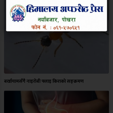
बर्खायामसँगै नाइरोबी फ्लाइ किराको सङ्क्रमण