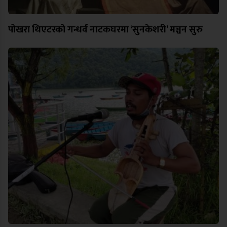
पोखरा थिएटरको गन्धर्व नाटकघरमा ‘सुनकेशरी’ मञ्चन सुरु