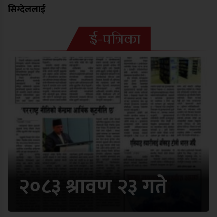
सिग्देललाई
ई-पत्रिका
२०८३ श्रावण २३ गते