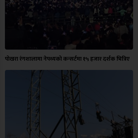
पोखरा रंगशालामा नेपथ्यको कन्सर्टमा १५ हजार दर्शक भित्रिए