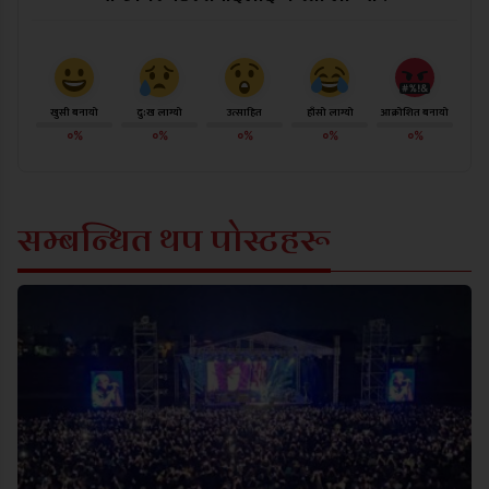
खुसी बनायो
दु:ख लाग्यो
उत्साहित
हाँसो लाग्यो
आक्रोशित बनायो
०%
०%
०%
०%
०%
सम्बन्धित थप पोस्टहरू