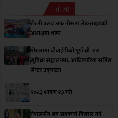
ताजा
रोटरी क्लब अफ पोखरा लेकसाइडको
अध्यक्षमा थापा
पोखरामा बीवाईडीको पूर्ण थ्री–एस
सुविधा सञ्चालनमा, आधिकारिक सर्भिस
सेन्टर उद्घाटन
२०८३ श्रावण २३ गते
नेपालसँग श्रम सहकार्य विस्तार गर्न