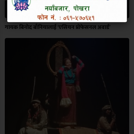
गायक बिनोद बाँनियालाई ‘एसियन प्रोफेसनल अवार्ड’