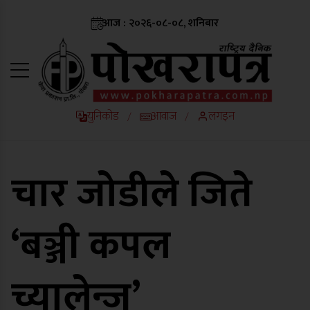
आज : २०२६-०८-०८, शनिबार
युनिकोड
आवाज
लगइन
/
/
चार जोडीले जिते
‘बञ्जी कपल
च्यालेन्ज’