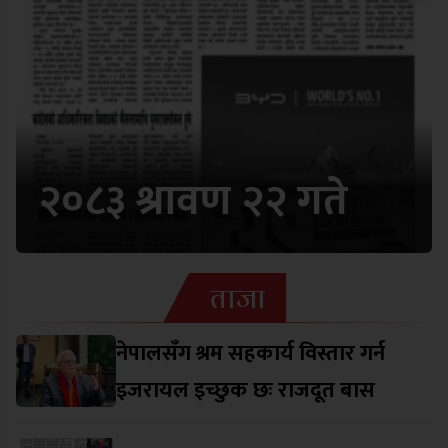
२०८३ श्रावण २२ गते
ताजा
नेपालसँग श्रम सहकार्य विस्तार गर्न
इजरायल इच्छुक छः राजदूत बास