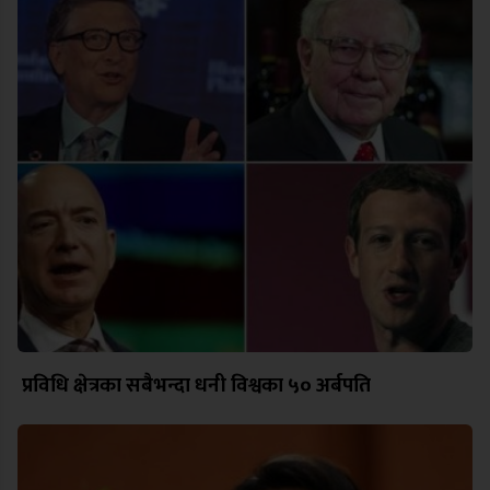
प्रविधि क्षेत्रका सबैभन्दा धनी विश्वका ५० अर्बपति