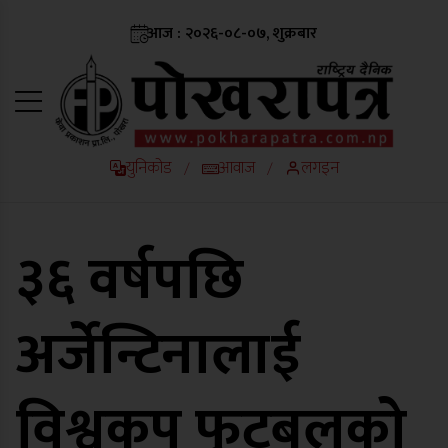
आज : २०२६-०८-०७, शुक्रबार
युनिकोड
आवाज
लगइन
/
/
३६ वर्षपछि
अर्जेन्टिनालाई
विश्वकप फुटबलको