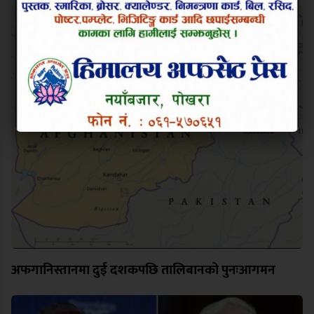
अफगानिस्तानमा दुई दशकपछि तालिबानको पुनःआगमन