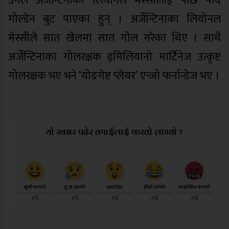
उनले अर्जेन्टिनाका लियोनल मेस्सीलाई पछि पार्दै
गोल्डेन बुट पाएका हुन् । अर्जेन्टिनाका लियोनल
मेस्सीले सात खेलमा सात गोल गरेका थिए । साथै
अर्जेन्टिनाका गोलरक्षक इमिलियानो मार्टिनेज उत्कृष्ट
गोलरक्षक भए भने ‘योङगेष्ट प्लेयर’ एन्जो फर्नान्डेज भए ।
यो खबर पढेर तपाईलाई कस्तो लाग्यो ?
खुसी बनायो
दु:ख लाग्यो
उत्साहित
हाँसो लाग्यो
आक्रोशित बनायो
०%
०%
०%
०%
०%