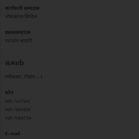
कार्यकारी सम्पादक
शोभाकान्त सिग्देल
प्रबन्धसम्पादक
नारायण भण्डारी
सम्पर्क
नयाँबजार , पोखरा – ९
फोन
०६१–५८२५०८
०६१–५७०६५१
०६१–५३७८५७
E–mail