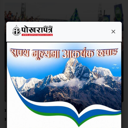
×
माटो जोगाउनको लागि सद्गुरुद्वारा लण्डनबाट १०० दिवसीय
मोटरसाइकल यात्रा शुरु