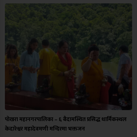
पोखरा महानगरपालिका – ६ बैदामस्थित प्रसिद्ध धार्मिकस्थल
केदारेश्वर महादेवमणी मन्दिरमा भक्तजन