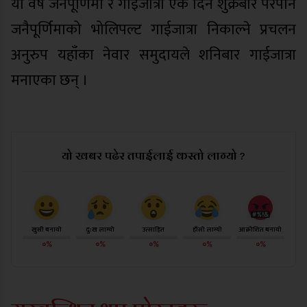
यो वर्ष जनैपूर्णिमा र गाईजात्रा एकै दिन शुक्रबार परेपनि
जनैपूर्णिमाको भोलिपल्ट गाईजात्रा निकाल्ने प्रचलन
अनुरुप यहाँका नेवार समुदायले शनिबार गाईजात्रा
मनाएका छन् ।
यो खबर पढेर तपाईलाई कस्तो लाग्यो ?
खुसी बनायो
दु:ख लाग्यो
उत्साहित
हाँसो लाग्यो
आक्रोशित बनायो
०%
०%
०%
०%
०%