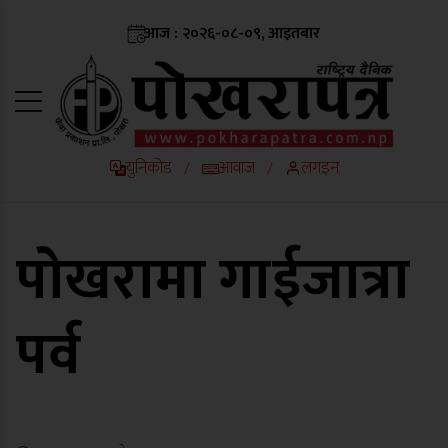
आज : २०२६-०८-०९, आइतबार
युनिकोड
आवाज
लगइन
/
/
पोखरामा गाईजात्रा
पर्व