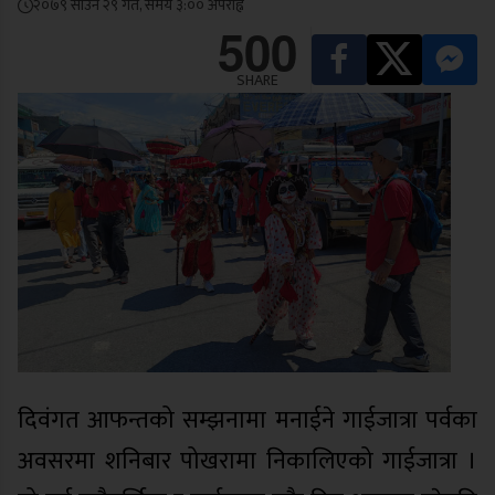
२०७९ साउन २९ गते, समय ३:०० अपराह्न
500
SHARE
दिवंगत आफन्तको सम्झनामा मनाईने गाईजात्रा पर्वका
अवसरमा शनिबार पोखरामा निकालिएको गाईजात्रा ।