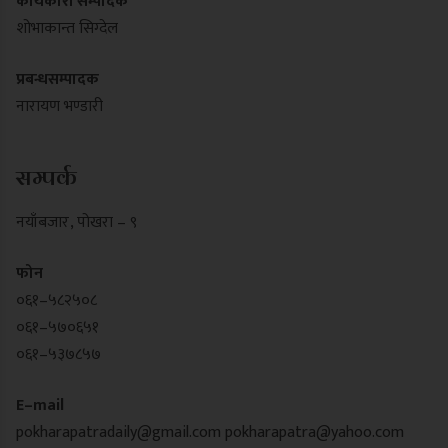
कार्यकारी सम्पादक
शोभाकान्त सिग्देल
प्रबन्धसम्पादक
नारायण भण्डारी
सम्पर्क
नयाँबजार , पोखरा – ९
फोन
०६१–५८२५०८
०६१–५७०६५१
०६१–५३७८५७
E–mail
pokharapatradaily@gmail.com
pokharapatra@yahoo.com