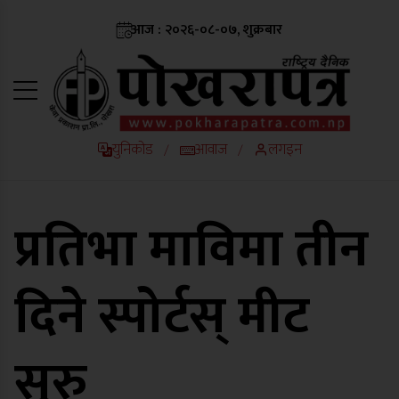
आज : २०२६-०८-०७, शुक्रबार
युनिकोड
आवाज
लगइन
/
/
प्रतिभा माविमा तीन
दिने स्पोर्टस् मीट
सुरु