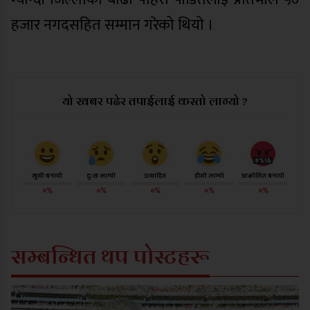
हजार नगदसहित सम्मान गरेको थियो ।
यो खबर पढेर तपाईलाई कस्तो लाग्यो ?
खुसी बनायो
दु:ख लाग्यो
उत्साहित
हाँसो लाग्यो
आक्रोशित बनायो
०%
०%
०%
०%
०%
सम्बन्धित थप पोस्टहरू