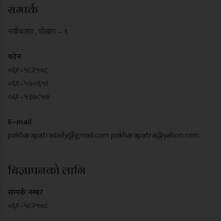
सम्पर्क
नयाँबजार , पोखरा – ९
फोन
०६१–५८२५०८
०६१–५७०६५१
०६१–५३७८५७
E–mail
pokharapatradaily@gmail.com
pokharapatra@yahoo.com
बिज्ञापनको लागि
सम्पर्क नम्बर
०६१–५८२५०८