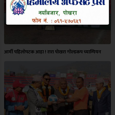
आर्मी पहिलोपटक आहा ! रारा पोखरा गोल्डकप च्याम्पियन