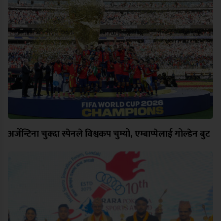
अर्जेन्टिना चुक्दा स्पेनले विश्वकप चुम्यो, एम्बाप्पेलाई गोल्डेन बुट