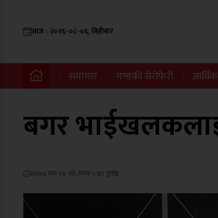
आज : २०२६-०८-०६, बिहीबार
समाचार
गण्डकी सेरोफेरो
आर्थिक
बगर भाईखलकलाई 
२०७७ माघ २७ गते, समय ५:४८ पूर्वाह्न