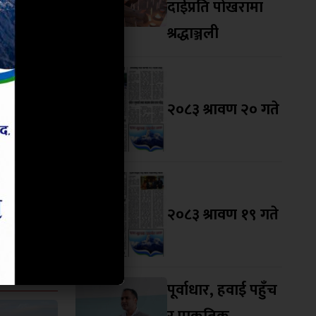
दाईप्रति पोखरामा
ङ फुटसलले
श्रद्धाञ्जली
२०८३ श्रावण २० गते
२०८३ श्रावण १९ गते
पूर्वाधार, हवाई पहुँच