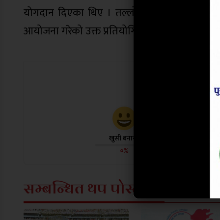
योगदान दिएका थिए । तल्लो वालिङमा दोस्रो फु
आयोजना गरेको उक्त प्रतियोगितमा कुल १६ टिमको 
यो खबर पढेर
खुसी बनायो
दु:ख लाग्यो
०%
०%
सम्बन्धित थप पोस्टहरू