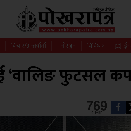
बिचार/अन्तर्वार्ता
मनोरञ्जन
विविध
ई-प
‘वालिङ फुटसल कप’
769
SHARE