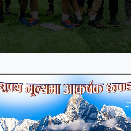
ल कपको उपाधि बगर भाईखलक पोखराले जितेको छ ।
पन्न भएको फाईनल खेलमा टिम वालिङ फुटसललाई ३–० गो
ँगै बगर भाईखलकले २५ हजार साथमा ट्रफी, मेडल र प्रमाणपत
फी, मेडल र प्रमाणपत्रमा चित्त बुझायो । त्यस्तै प्रतियोगित
 ले क्रमश ७ हजार र ५ हजार प्राप्त गर्याे । यसअघि प्रतियोग
थपलिया, सुदिप पाठक र प्रशन्न श्रेष्ठले समान एक