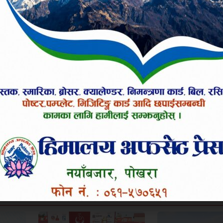
टसलको रुपमा गत शुक्रबारदेखी सञ्चालनमा आएको वालि
सहभागिता रहेको थियो ।
 तपाईलाई कस्तो लाग्यो ?
उत्साहित
हाँसो लाग्यो
आक्रोशित बनायो
०%
०%
०%