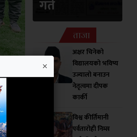
गते
ताजा
अक्षर चिनेको
विद्यालयको भविष्य
×
उज्यालो बनाउन
नेतृत्वमा दीपक
ल अन्तरले
कार्की
्र प्राप्त
ाबाट तेस्रो
विश्व कीर्तिमानी
िताको फाईनल
पर्वतारोही निम्स
÷एक गोलको