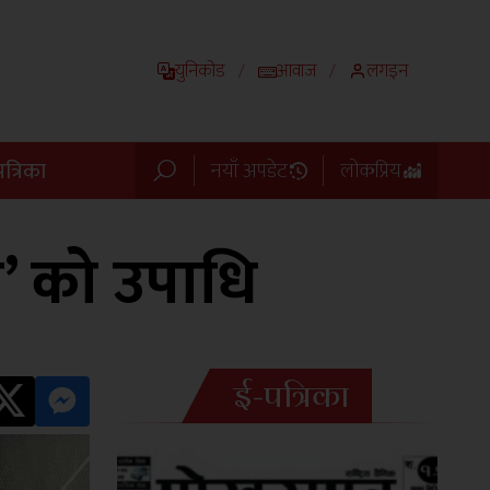
युनिकोड
आवाज
लगइन
/
/
त्रिका
नयाँ अपडेट
लोकप्रिय
 को उपाधि
ई-पत्रिका