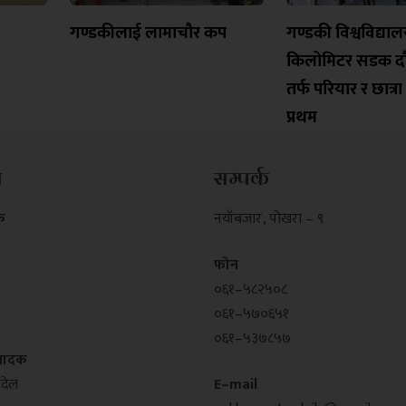
गण्डकीलाई लामाचौर कप
गण्डकी विश्वविद्या
किलोमिटर सडक दौड
तर्फ परियार र छात्रा
प्रथम
म
सम्पर्क
क
नयाँबजार , पोखरा – ९
फोन
०६१–५८२५०८
०६१–५७०६५१
०६१–५३७८५७
्पादक
्देल
E–mail