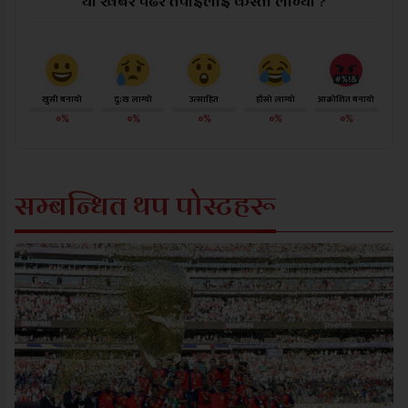
यो खबर पढेर तपाईलाई कस्तो लाग्यो ?
खुसी बनायो
दु:ख लाग्यो
उत्साहित
हाँसो लाग्यो
आक्रोशित बनायो
०%
०%
०%
०%
०%
सम्बन्धित थप पोस्टहरू