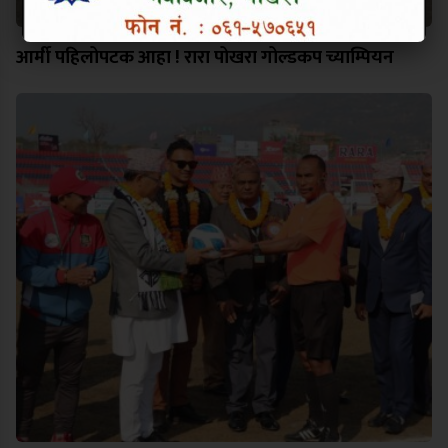
आर्मी पहिलोपटक आहा ! रारा पोखरा गोल्डकप च्याम्पियन