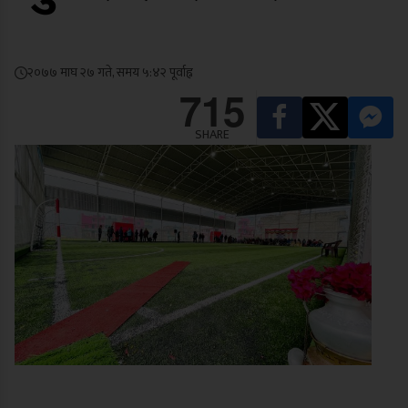
२०७७ माघ २७ गते, समय ५:४२ पूर्वाह्न
715
SHARE