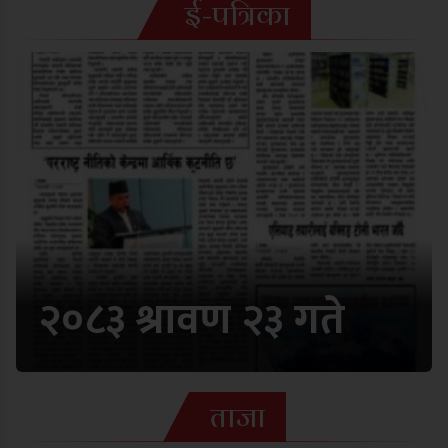
ई-पत्रिका
२०८३ श्रावण २३ गते
ताजा