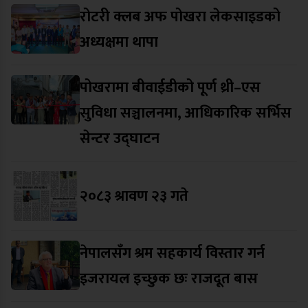
रोटरी क्लब अफ पोखरा लेकसाइडको
अध्यक्षमा थापा
पोखरामा बीवाईडीको पूर्ण थ्री–एस
सुविधा सञ्चालनमा, आधिकारिक सर्भिस
सेन्टर उद्घाटन
२०८३ श्रावण २३ गते
नेपालसँग श्रम सहकार्य विस्तार गर्न
इजरायल इच्छुक छः राजदूत बास