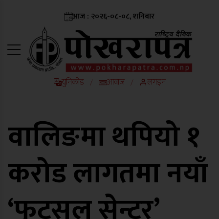
आज : २०२६-०८-०८, शनिबार
युनिकोड
आवाज
लगइन
/
/
वालिङमा थपियो १
करोड लागतमा नयाँ
‘फुटसल सेन्टर’