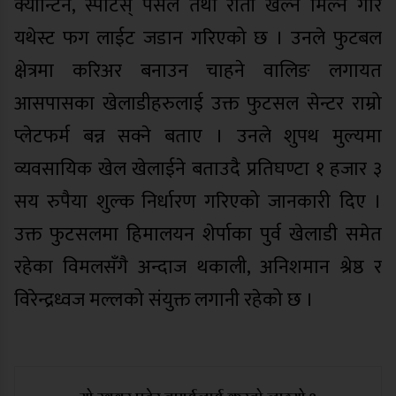
क्यान्टिन, स्पोर्टस् पसल तथा राती खेल्न मिल्ने गरि
यथेस्ट फग लाईट जडान गरिएको छ । उनले फुटबल
क्षेत्रमा करिअर बनाउन चाहने वालिङ लगायत
आसपासका खेलाडीहरुलाई उक्त फुटसल सेन्टर राम्रो
प्लेटफर्म बन्न सक्ने बताए । उनले शुपथ मुल्यमा
व्यवसायिक खेल खेलाईने बताउदै प्रतिघण्टा १ हजार ३
सय रुपैया शुल्क निर्धारण गरिएको जानकारी दिए ।
उक्त फुटसलमा हिमालयन शेर्पाका पुर्व खेलाडी समेत
रहेका विमलसँगै अन्दाज थकाली, अनिशमान श्रेष्ठ र
विरेन्द्रध्वज मल्लको संयुक्त लगानी रहेको छ ।